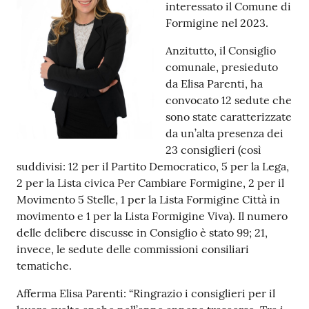
interessato il Comune di
Tutti
Formigine nel 2023.
gli
Anzitutto, il Consiglio
argomenti...
comunale, presieduto
da Elisa Parenti, ha
convocato 12 sedute che
Seguici
sono state caratterizzate
su
da un’alta presenza dei
23 consiglieri (così
suddivisi: 12 per il Partito Democratico, 5 per la Lega,
2 per la Lista civica Per Cambiare Formigine, 2 per il
Movimento 5 Stelle, 1 per la Lista Formigine Città in
movimento e 1 per la Lista Formigine Viva). Il numero
delle delibere discusse in Consiglio è stato 99; 21,
invece, le sedute delle commissioni consiliari
tematiche.
Afferma Elisa Parenti: “Ringrazio i consiglieri per il