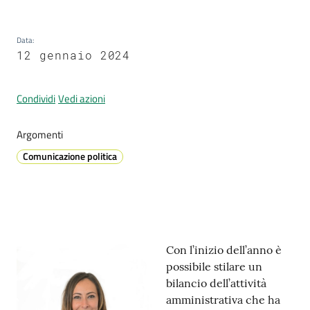
Data
:
Prenotazione
12 gennaio 2024
appuntamenti
Condividi
Vedi azioni
A
l
Argomenti
l
Comunicazione politica
e
r
t
a
M
e
Contenuto
Con l’inizio dell’anno è
t
possibile stilare un
e
bilancio dell’attività
o
amministrativa che ha