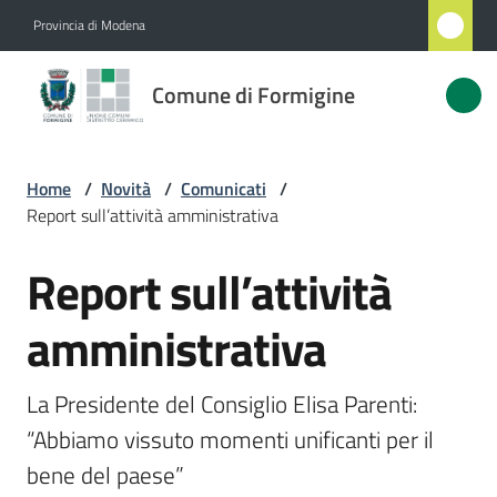
Vai al contenuto
Vai alla navigazione
Vai al footer
Provincia di Modena
Comune
Comune di Formigine
di
Formigine
Home
/
Novità
/
Comunicati
/
Report sull’attività amministrativa
Amministrazione
Report sull’attività
Salta al contenuto
Novità
Menu selezionato
amministrativa
Servizi
La Presidente del Consiglio Elisa Parenti: 
Vivere
“Abbiamo vissuto momenti unificanti per il 
Formigine
bene del paese”		