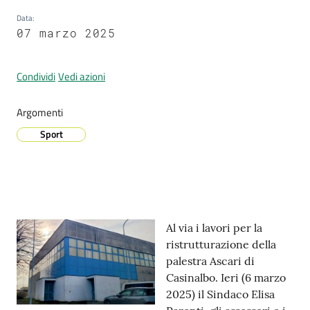
Data
:
07 marzo 2025
Prenotazione
appuntamenti
Condividi
Vedi azioni
A
Argomenti
l
Sport
l
e
r
t
a
Contenuto
M
Al via i lavori per la
e
ristrutturazione della
t
palestra Ascari di
e
Casinalbo. Ieri (6 marzo
o
2025) il Sindaco Elisa