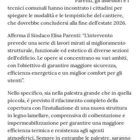
Parenti, gli assessori e i
tecnici comunali hanno incontrato i cittadini per
Tutti
spiegare le modalità e le tempistiche del cantiere,
gli
che dovrebbe concludersi alla fine dell’estate 2026.
argomenti...
Afferma il Sindaco Elisa Parenti: “L'intervento
prevede una serie di lavori mirati al miglioramento
strutturale, funzionale ed estetico di diverse sezioni
Seguici
dell'edificio. Le opere si concentrano su vari ambiti,
su
con l'obiettivo di garantire maggiore sicurezza,
efficienza energetica e un miglior comfort per gli
utenti”.
Nello specifico, sia nella palestra grande che in quella
piccola, è previsto il rifacimento completo della
copertura con l'installazione di una nuova struttura
in legno lamellare, comprensiva di coibentazione e
impermeabilizzazione per garantire una maggiore
efficienza termica e resistenza agli agenti
atmosferici. Sempre in entrambe le palestre, saranno