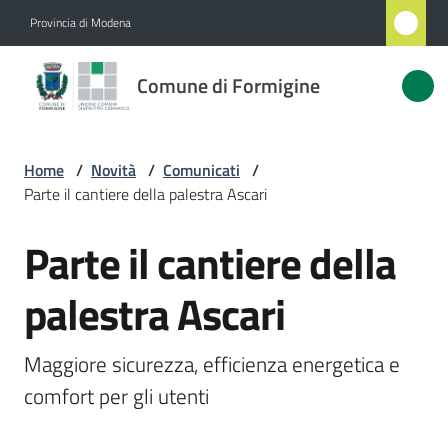
Vai al contenuto
Vai alla navigazione
Vai al footer
Provincia di Modena
Comune
Comune di Formigine
di
Formigine
Home
/
Novità
/
Comunicati
/
Parte il cantiere della palestra Ascari
Amministrazione
Parte il cantiere della
Salta al contenuto
Novità
Menu selezionato
palestra Ascari
Servizi
Maggiore sicurezza, efficienza energetica e 
Vivere
Formigine