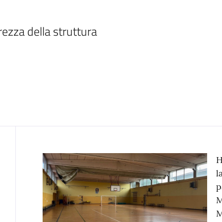
urezza della struttura
Contenuto
H
l
p
M
M