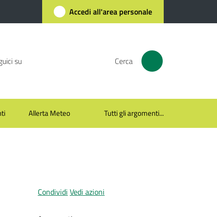
Accedi all'area personale
uici su
Cerca
ti
Allerta Meteo
Tutti gli argomenti...
Condividi
Vedi azioni