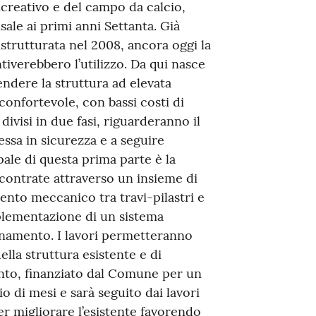
icreativo e del campo da calcio,
isale ai primi anni Settanta. Già
istrutturata nel 2008, ancora oggi la
tiverebbero l’utilizzo. Da qui nasce
rendere la struttura ad elevata
 confortevole, con bassi costi di
divisi in due fasi, riguarderanno il
essa in sicurezza e a seguire
ale di questa prima parte è la
iscontrate attraverso un insieme di
ento meccanico tra travi-pilastri e
implementazione di un sistema
namento. I lavori permetteranno
della struttura esistente e di
vento, finanziato dal Comune per un
o di mesi e sarà seguito dai lavori
r migliorare l’esistente favorendo