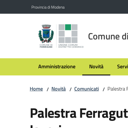
Vai al contenuto
Vai alla navigazione
Vai al footer
Provincia di Modena
Comune di
Amministrazione
Novità
Servi
Menu selezionato
Home
Novità
Comunicati
Palestra F
/
/
/
Salta al contenuto
Palestra Ferraguti