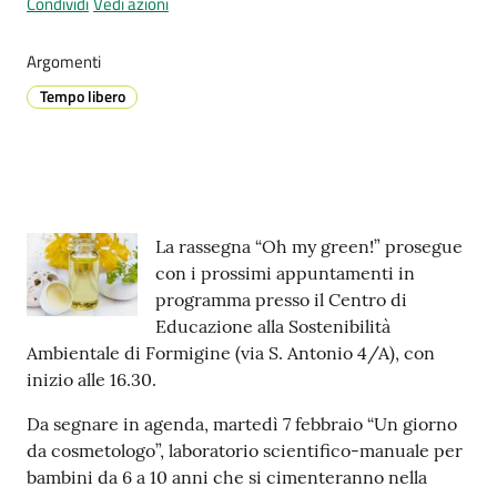
Condividi
Vedi azioni
Argomenti
Prenotazione
Tempo libero
appuntamenti
A
l
l
Contenuto
La rassegna “Oh my green!” prosegue
e
con i prossimi appuntamenti in
r
programma presso il Centro di
t
Educazione alla Sostenibilità
a
Ambientale di Formigine (via S. Antonio 4/A), con
M
inizio alle 16.30.
e
t
Da segnare in agenda, martedì 7 febbraio “Un giorno
e
da cosmetologo”, laboratorio scientifico-manuale per
o
bambini da 6 a 10 anni che si cimenteranno nella