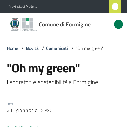
Vai al contenuto
Vai alla navigazione
Vai al footer
Provincia di Modena
Comune
Comune di Formigine
di
Formigine
Home
/
Novità
/
Comunicati
/
"Oh my green"
Amministrazione
"Oh my green"
Salta al contenuto
Novità
Laboratori e sostenibilità a Formigine
Menu selezionato
Servizi
Data
:
Vivere
31 gennaio 2023
Formigine