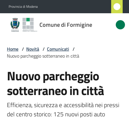
Vai al contenuto
Vai alla navigazione
Vai al footer
Provincia di Modena
Comune
Comune di Formigine
di
Formigine
Home
/
Novità
/
Comunicati
/
Nuovo parcheggio sotterraneo in città
Amministrazione
Nuovo parcheggio
Salta al contenuto
Novità
Menu selezionato
sotterraneo in città
Servizi
Efficienza, sicurezza e accessibilità nei pressi 
Vivere
del centro storico: 125 nuovi posti auto 
Formigine