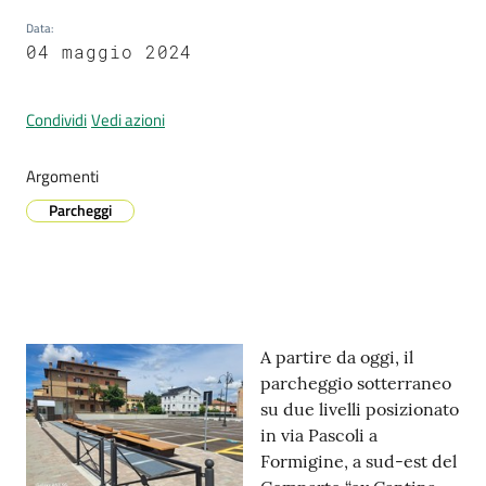
Data
:
04 maggio 2024
Prenotazione
appuntamenti
Condividi
Vedi azioni
A
Argomenti
l
Parcheggi
l
e
r
t
a
Contenuto
M
A partire da oggi, il
e
parcheggio sotterraneo
t
su due livelli posizionato
e
in via Pascoli a
o
Formigine, a sud-est del