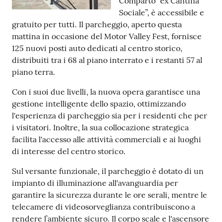
Comparto “ex Cantina
Sociale”, è accessibile e
Tutti
gratuito per tutti. Il parcheggio, aperto questa
gli
mattina in occasione del Motor Valley Fest, fornisce
argomenti...
125 nuovi posti auto dedicati al centro storico,
distribuiti tra i 68 al piano interrato e i restanti 57 al
piano terra.
Seguici
Con i suoi due livelli, la nuova opera garantisce una
su
gestione intelligente dello spazio, ottimizzando
l'esperienza di parcheggio sia per i residenti che per
i visitatori. Inoltre, la sua collocazione strategica
facilita l'accesso alle attività commerciali e ai luoghi
di interesse del centro storico.
Sul versante funzionale, il parcheggio è dotato di un
impianto di illuminazione all'avanguardia per
garantire la sicurezza durante le ore serali, mentre le
telecamere di videosorveglianza contribuiscono a
rendere l’ambiente sicuro. Il corpo scale e l'ascensore