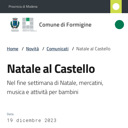
Vai al contenuto
Vai alla navigazione
Vai al footer
Provincia di Modena
Comune
Comune di Formigine
di
Formigine
Home
/
Novità
/
Comunicati
/
Natale al Castello
Amministrazione
Natale al Castello
Salta al contenuto
Novità
Nel fine settimana di Natale, mercatini, 
Menu selezionato
Servizi
Vivere
Formigine
Data
:
19 dicembre 2023