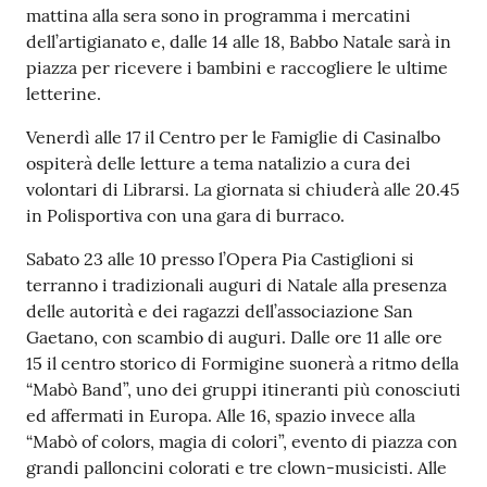
mattina alla sera sono in programma i mercatini
Tutti
dell’artigianato e, dalle 14 alle 18, Babbo Natale sarà in
gli
piazza per ricevere i bambini e raccogliere le ultime
argomenti...
letterine.
Venerdì alle 17 il Centro per le Famiglie di Casinalbo
ospiterà delle letture a tema natalizio a cura dei
Seguici
volontari di Librarsi. La giornata si chiuderà alle 20.45
su
in Polisportiva con una gara di burraco.
Sabato 23 alle 10 presso l’Opera Pia Castiglioni si
terranno i tradizionali auguri di Natale alla presenza
delle autorità e dei ragazzi dell’associazione San
Gaetano, con scambio di auguri. Dalle ore 11 alle ore
15 il centro storico di Formigine suonerà a ritmo della
“Mabò Band”, uno dei gruppi itineranti più conosciuti
ed affermati in Europa. Alle 16, spazio invece alla
“Mabò of colors, magia di colori”, evento di piazza con
grandi palloncini colorati e tre clown-musicisti. Alle