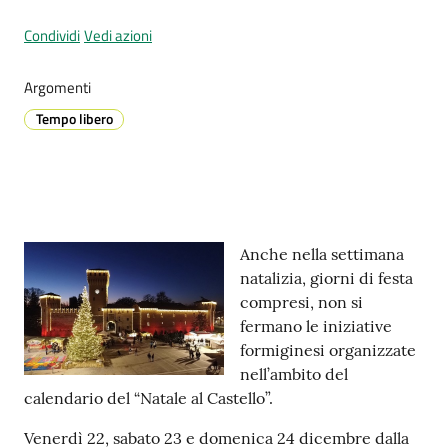
Condividi
Vedi azioni
Prenotazione
Argomenti
appuntamenti
Tempo libero
A
l
l
e
Contenuto
r
Anche nella settimana
t
natalizia, giorni di festa
a
compresi, non si
M
fermano le iniziative
e
formiginesi organizzate
t
nell’ambito del
e
calendario del “Natale al Castello”.
o
Venerdì 22, sabato 23 e domenica 24 dicembre dalla