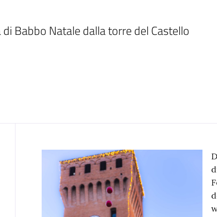
di Babbo Natale dalla torre del Castello
Contenuto
D
d
F
d
w