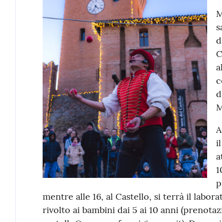
M
s
d
C
a
c
d
M
A
i
a
1
p
mentre alle 16, al Castello, si terrà il labor
rivolto ai bambini dai 5 ai 10 anni (prenotaz