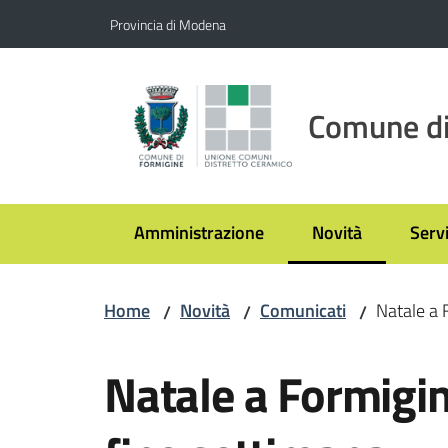
Vai al contenuto
Vai alla navigazione
Vai al footer
Provincia di Modena
Comune di
Amministrazione
Novità
Servi
Menu selezionato
Home
Novità
Comunicati
Natale a 
/
/
/
Salta al contenuto
Natale a Formigin