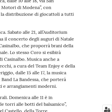
 dalle 10 alle 18, via San
b Motori di Modena”, con
a distribuzione di giocattoli a tutti
a. Sabato alle 21, all’Auditorium
a il concerto degli auguri di Natale
Casinalbo, che proporrà brani della
nale. Lo stesso Coro si esibirà
di Casinalbo. Musica anche a
cchi, a cura del Team Enjoy e della
gio, dalle 15 alle 17, la musica
le Band La Bandessa, che porterà
izi e arrangiamenti moderni.
li. Domenica alle 11 è in
e torri alle botti del balsamico”,
el Castello, della Torre