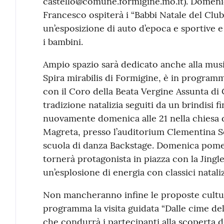
castello@comune.formigine.mo.it). Domenica,
Francesco ospiterà i “Babbi Natale del Clu
un’esposizione di auto d’epoca e sportive e l
i bambini.
Ampio spazio sarà dedicato anche alla music
Spira mirabilis di Formigine, è in programm
con il Coro della Beata Vergine Assunta di 
tradizione natalizia seguiti da un brindisi fi
nuovamente domenica alle 21 nella chiesa 
Magreta, presso l’auditorium Clementina Se
scuola di danza Backstage. Domenica pomerig
tornerà protagonista in piazza con la Jing
un’esplosione di energia con classici natal
Non mancheranno infine le proposte cultura
programma la visita guidata “Dalle cime dell
che condurrà i partecipanti alla scoperta d