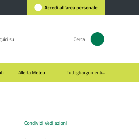
Accedi all'area personale
uici su
Cerca
ti
Allerta Meteo
Tutti gli argomenti...
Condividi
Vedi azioni