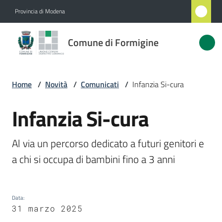
Vai al contenuto
Vai alla navigazione
Vai al footer
Provincia di Modena
Comune
Comune di Formigine
di
Formigine
Home
/
Novità
/
Comunicati
/
Infanzia Si-cura
Amministrazione
Infanzia Si-cura
Salta al contenuto
Novità
Al via un percorso dedicato a futuri genitori e 
Menu selezionato
Servizi
Vivere
Formigine
Data
:
31 marzo 2025