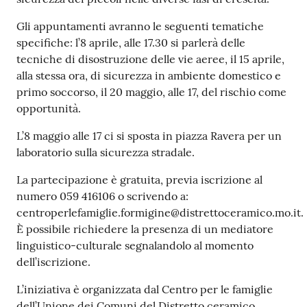
Tutti
Gli appuntamenti avranno le seguenti tematiche
gli
specifiche: l’8 aprile, alle 17.30 si parlerà delle
argomenti...
tecniche di disostruzione delle vie aeree, il 15 aprile,
alla stessa ora, di sicurezza in ambiente domestico e
primo soccorso, il 20 maggio, alle 17, del rischio come
opportunità.
Seguici
su
L’8 maggio alle 17 ci si sposta in piazza Ravera per un
laboratorio sulla sicurezza stradale.
La partecipazione è gratuita, previa iscrizione al
numero 059 416106 o scrivendo a:
centroperlefamiglie.formigine@distrettoceramico.mo.it.
È possibile richiedere la presenza di un mediatore
linguistico-culturale segnalandolo al momento
dell’iscrizione.
L’iniziativa è organizzata dal Centro per le famiglie
dell’Unione dei Comuni del Distretto ceramico,