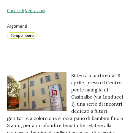
Condividi
Vedi azioni
Prenotazione
Argomenti
appuntamenti
Tempo libero
A
l
l
e
Contenuto
r
Si terrà a partire dall’8
t
aprile, presso il Centro
a
per le famiglie di
M
Casinalbo (via Landucci
e
1), una serie di incontri
t
dedicati a futuri
e
genitori e a coloro che si occupano di bambini fino a
o
3 anni, per approfondire tematiche relative alla
sicurezza dei piccoli nelle diverse fasi di crescita.