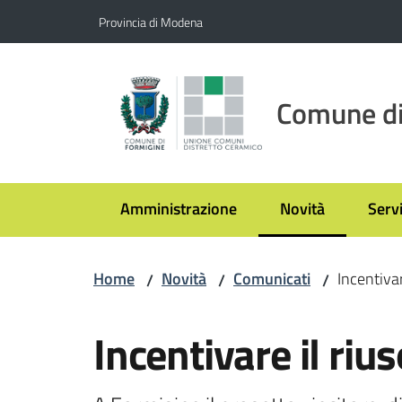
Vai al contenuto
Vai alla navigazione
Vai al footer
Provincia di Modena
Comune di
Amministrazione
Novità
Servi
Menu selezionato
Home
Novità
Comunicati
Incentivar
/
/
/
Salta al contenuto
Incentivare il rius