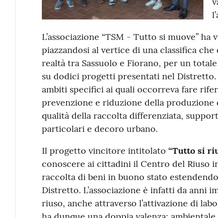
v
l
L’associazione “TSM - Tutto si muove” ha v
piazzandosi al vertice di una classifica che
realtà tra Sassuolo e Fiorano, per un total
su dodici progetti presentati nel Distretto
ambiti specifici ai quali occorreva fare rif
prevenzione e riduzione della produzione di
qualità della raccolta differenziata, suppor
particolari e decoro urbano.
Il progetto vincitore intitolato
“Tutto si riu
conoscere ai cittadini il Centro del Riuso 
raccolta di beni in buono stato estendendol
Distretto. L’associazione è infatti da anni
riuso, anche attraverso l’attivazione di labor
ha dunque una doppia valenza: ambientale e