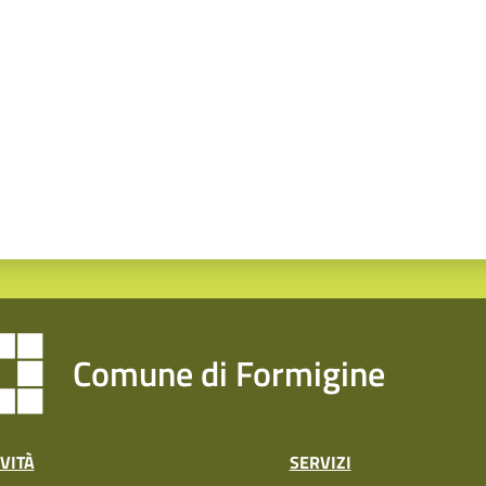
a da 1 a 5 stelle
Comune di Formigine
VITÀ
SERVIZI