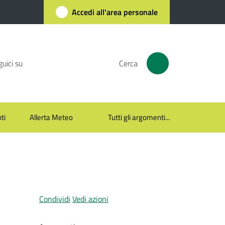
Accedi all'area personale
uici su
Cerca
ti
Allerta Meteo
Tutti gli argomenti...
Condividi
Vedi azioni