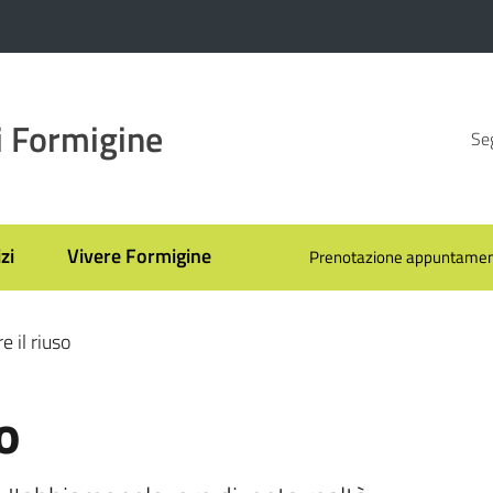
 Formigine
Seg
zi
Vivere Formigine
Prenotazione appuntamen
e il riuso
o