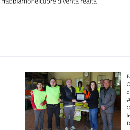
Contenuto
E
C
è
#
G
l
D