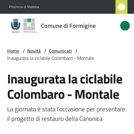
Vai al contenuto
Vai alla navigazione
Vai al footer
Provincia di Modena
Comune
Comune di Formigine
di
Formigine
Home
/
Novità
/
Comunicati
/
Inaugurata la ciclabile Colombaro - Montale
Amministrazione
Inaugurata la ciclabile
Salta al contenuto
Novità
Menu selezionato
Colombaro - Montale
Servizi
La giornata è stata l’occasione per presentare 
Vivere
Formigine