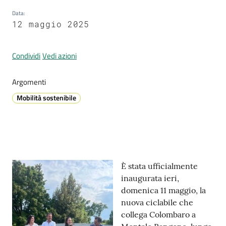
Data
:
12 maggio 2025
Prenotazione
appuntamenti
Condividi
Vedi azioni
A
Argomenti
l
Mobilità sostenibile
l
e
r
t
a
Contenuto
M
È stata ufficialmente
e
inaugurata ieri,
t
domenica 11 maggio, la
e
nuova ciclabile che
o
collega Colombaro a