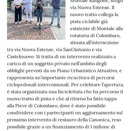
Montale Rangone, lungo
via Nuova Estense. Il
Tutti
nuovo tratto collega la
gli
pista ciclabile già
argomenti...
esistente di Montale alla
rotatoria di Colombaro,
situata all’intersezione
Seguici
tra via Nuova Estense, via Sant’Antonio e via
su
Castelnuovo. Si tratta di un intervento realizzato a
carico di un soggetto privato nell’ambito degli
obblighi previsti da un Piano Urbanistico Attuativo, e
rappresenta un’importante ricucitura di percorsi
ciclopedonali intercomunali. Per celebrare l’apertura,
è stata organizzata una biciclettata che ha percorso il
nuovo tratto di pista e che al ritorno ha fatto tappa
alla Pieve di Colombaro, dove è stato possibile
condividere con i partecipanti un aggiornamento sul
prossimo intervento di restauro della Canonica, reso
possibile grazie a un finanziamento di 1 milione di