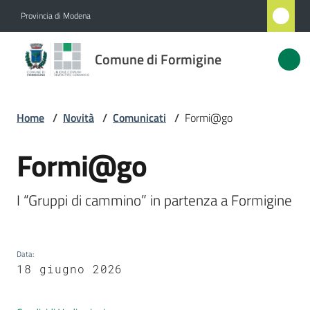
Vai al contenuto
Vai alla navigazione
Vai al footer
Provincia di Modena
Comune
Comune di Formigine
di
Formigine
Home
/
Novità
/
Comunicati
/
Formi@go
Amministrazione
Formi@go
Salta al contenuto
Novità
I “Gruppi di cammino” in partenza a Formigine 
Menu selezionato
Servizi
Data
:
Vivere
18 giugno 2026
Formigine