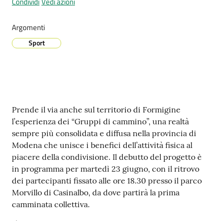
Condividi
Vedi azioni
Argomenti
Prenotazione
Sport
appuntamenti
A
l
l
Contenuto
Prende il via anche sul territorio di Formigine
e
l’esperienza dei “Gruppi di cammino”, una realtà
r
sempre più consolidata e diffusa nella provincia di
t
Modena che unisce i benefici dell’attività fisica al
a
piacere della condivisione. Il debutto del progetto è
M
in programma per martedì 23 giugno, con il ritrovo
e
dei partecipanti fissato alle ore 18.30 presso il parco
t
Morvillo di Casinalbo, da dove partirà la prima
e
camminata collettiva.
o