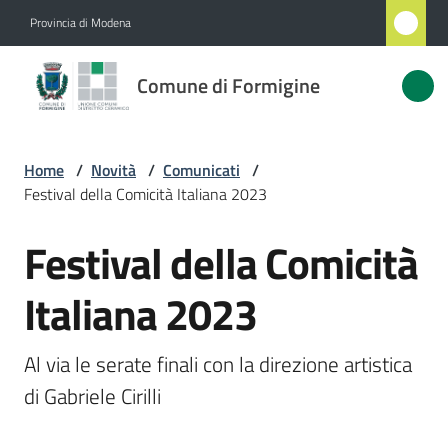
Vai al contenuto
Vai alla navigazione
Vai al footer
Provincia di Modena
Comune
Comune di Formigine
di
Formigine
Home
/
Novità
/
Comunicati
/
Festival della Comicità Italiana 2023
Amministrazione
Festival della Comicità
Salta al contenuto
Novità
Menu selezionato
Italiana 2023
Servizi
Al via le serate finali con la direzione artistica 
Vivere
di Gabriele Cirilli
Formigine