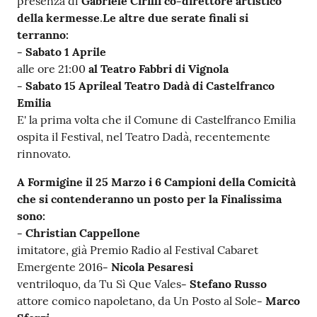
presenza di
Gabriele Cirilli co-direttore artistico
della kermesse
.
Le altre due serate finali si
Tutti
terranno:
gli
- Sabato 1 Aprile
argomenti...
alle ore 21:00
al Teatro Fabbri di Vignola
- Sabato 15 Aprileal Teatro Dadà di Castelfranco
Emilia
Seguici
E' la prima volta che il Comune di Castelfranco Emilia
su
ospita il Festival, nel Teatro Dadà, recentemente
rinnovato.
A Formigine il 25 Marzo i 6 Campioni della Comicità
che si contenderanno un posto per la Finalissima
sono:
- Christian Cappellone
imitatore, già Premio Radio al Festival Cabaret
Emergente 2016
- Nicola Pesaresi
ventriloquo, da Tu Sì Que Vales
- Stefano Russo
attore comico napoletano, da Un Posto al Sole
- Marco