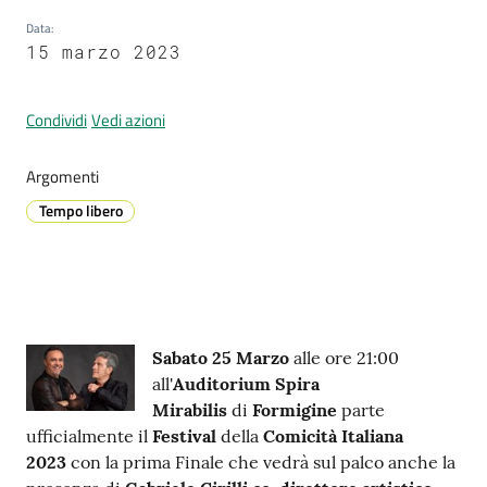
Data
:
15 marzo 2023
Prenotazione
appuntamenti
Condividi
Vedi azioni
A
Argomenti
l
Tempo libero
l
e
r
t
a
Contenuto
M
Sabato 25 Marzo
alle ore 21:00
e
all'
Auditorium Spira
t
Mirabilis
di
Formigine
parte
e
ufficialmente il
Festival
della
Comicità Italiana
o
2023
con la prima Finale che vedrà sul palco anche la