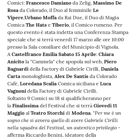
Comici:
Francesco Damiano
da Zelig,
Massimo De
Rosa
da Colorado, il Duo al femminile
Le
Vipere
,
Urbano Moffa
da Rai Due, il Duo di Magia
Comica
The Hats
e
Tiberio
, il Comico rumeno. Per
questo evento è stata indetta una Conferenza Stampa
speciale che si terrà venerdì 17 marzo alle ore 10:00
presso la Sala consiliare del Municipio di Vignola.
A
Castelfranco Emilia
Sabato 15 Aprile
:
Chiara
Anicito
la "Cammela" che spopola sul web,
Piero
Bagnardi
della Factory di Gabriele Cirilli,
Daniela
Carta
monologhista,
Alex De Santis
da Colorado
Cafè,
Loredana Scalia
Comica siciliana e
Luca
Vagnoni
della Factory di Gabriele Cirilli.
Soltanto 9 Comici su 18 si qualificheranno per
la
Finalissima
del Festival che si terrà
Giovedì 11
Per me è un
Maggio
al
Teatro Storchi
di
Modena
. "
sogno che si avvera quello di avere Gabriele Cirilli
nella squadra del Festival, un autentico privilegio
-
afferma Riccardo Benini, ideatore della