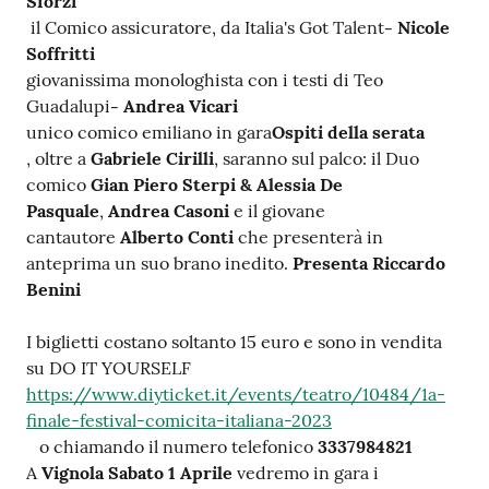
Sforzi
il Comico assicuratore, da Italia's Got Talent
- Nicole
Soffritti
giovanissima monologhista con i testi di Teo
Guadalupi
- Andrea Vicari
unico comico emiliano in gara
Ospiti della serata
, oltre a
Gabriele Cirilli
, saranno sul palco: il Duo
comico
Gian Piero Sterpi & Alessia De
Pasquale
,
Andrea Casoni
e il giovane
cantautore
Alberto Conti
che presenterà in
anteprima un suo brano inedito.
Presenta Riccardo
Benini
I biglietti costano soltanto 15 euro e sono in vendita
su DO IT YOURSELF
https://www.diyticket.it/events/teatro/10484/1a-
finale-festival-comicita-italiana-2023
o chiamando il numero telefonico
3337984821
A
Vignola
Sabato 1 Aprile
vedremo in gara i