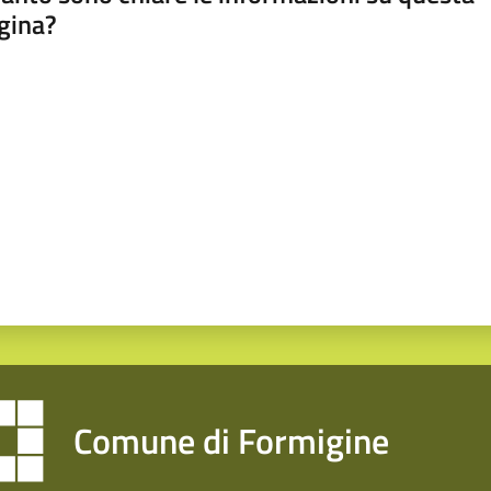
gina?
a da 1 a 5 stelle
Comune di Formigine