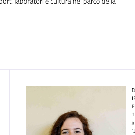
ort, laboratori e cultura nel parco della 
Contenuto
D
1
F
d
i
"