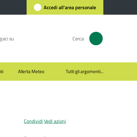
Accedi all'area personale
uici su
Cerca
ti
Allerta Meteo
Tutti gli argomenti...
Condividi
Vedi azioni