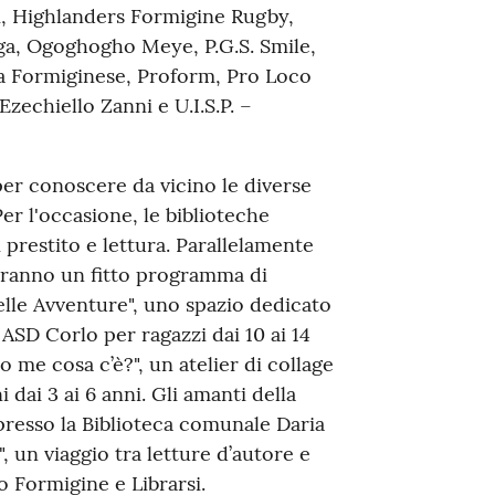
, Highlanders Formigine Rugby,
ga, Ogoghogho Meye, P.G.S. Smile,
iva Formiginese, Proform, Pro Loco
 Ezechiello Zanni e U.I.S.P. –
 per conoscere da vicino le diverse
Per l'occasione, le biblioteche
 prestito e lettura. Parallelamente
iteranno un fitto programma di
 delle Avventure", uno spazio dedicato
 ASD Corlo per ragazzi dai 10 ai 14
 me cosa c’è?", un atelier di collage
ai 3 ai 6 anni. Gli amanti della
 presso la Biblioteca comunale Daria
, un viaggio tra letture d’autore e
o Formigine e Librarsi.