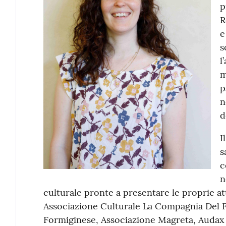
p
R
e
s
l
m
p
n
d
I
s
c
n
culturale pronte a presentare le proprie att
Associazione Culturale La Compagnia Del F
Formiginese, Associazione Magreta, Audax 