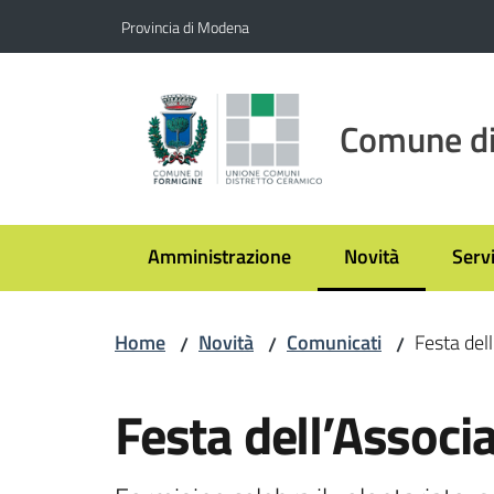
Vai al contenuto
Vai alla navigazione
Vai al footer
Provincia di Modena
Comune di
Amministrazione
Novità
Servi
Menu selezionato
Home
Novità
Comunicati
Festa del
/
/
/
Salta al contenuto
Festa dell’Associ