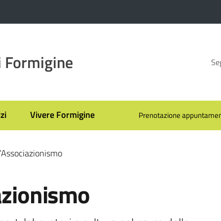
 Formigine
Seg
zi
Vivere Formigine
Prenotazione appuntamen
l’Associazionismo
azionismo