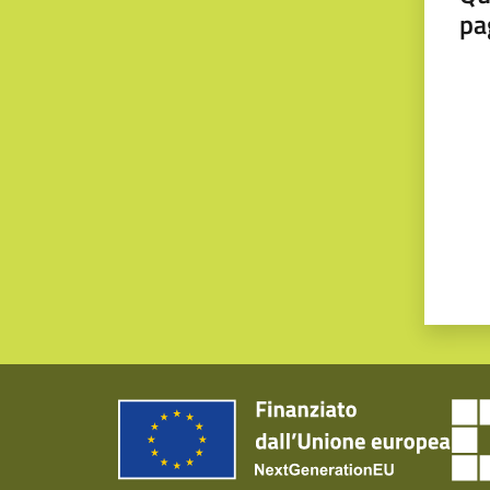
pa
Valut