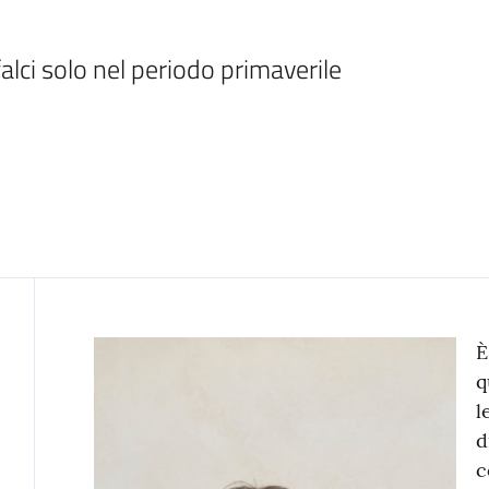
Contenuto
È
q
l
d
c