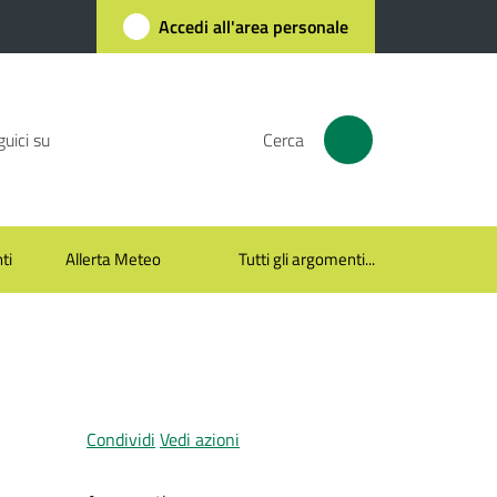
Accedi all'area personale
uici su
Cerca
ti
Allerta Meteo
Tutti gli argomenti...
Condividi
Vedi azioni