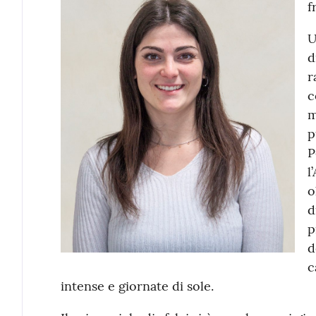
f
U
d
r
c
m
p
P
l
o
d
p
d
c
intense e giornate di sole.