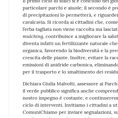
Il primo ciclo di sfalci si è concluso nei gio
particolare parchi e aiuole; il secondo è p
di precipitazioni lo permetterà, e riguarde
cavalcavia. Si ricorda ai cittadini che, com
l’erba tagliata non viene raccolta ma lasciat
mulching
, contribuisce a migliorare la sal
diventa infatti un fertilizzante naturale che
organica, favorendo la biodiversità e la pre
crescita delle piante. Inoltre, evitare la ra
emissioni di anidride carbonica, eliminando
per il trasporto e lo smaltimento dei residu
Dichiara Giulia Malvolti, assessore ai Parch
il verde pubblico significa anche comprende
nostro impegno è costante, e continuerem
ciclo di interventi. Invitiamo i cittadini a u
ComuniChiamo per inviare segnalazioni, sug