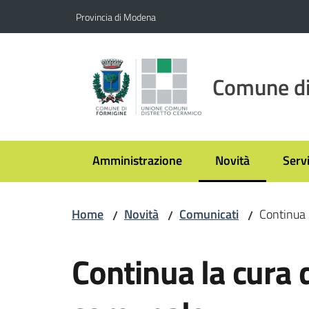
Vai al contenuto
Vai alla navigazione
Vai al footer
Provincia di Modena
Comune di
Amministrazione
Novità
Servi
Menu selezionato
Home
Novità
Comunicati
Continua 
/
/
/
Salta al contenuto
Continua la cura 