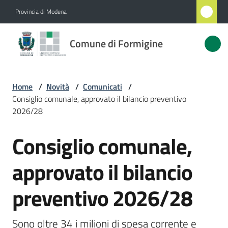
Vai al contenuto
Vai alla navigazione
Vai al footer
Provincia di Modena
Comune
Comune di Formigine
di
Formigine
Home
/
Novità
/
Comunicati
/
Consiglio comunale, approvato il bilancio preventivo
Amministrazione
2026/28
Consiglio comunale,
Novità
Salta al contenuto
Menu selezionato
approvato il bilancio
Servizi
preventivo 2026/28
Vivere
Formigine
Sono oltre 34 i milioni di spesa corrente e 