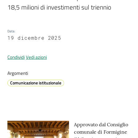
18,5 milioni di investimenti sul triennio
Prenotazione
Data
:
appuntamenti
19 dicembre 2025
A
l
Condividi
Vedi azioni
l
e
Argomenti
r
Comunicazione istituzionale
t
a
M
e
t
e
Contenuto
Approvato dal Consiglio
o
comunale di Formigine