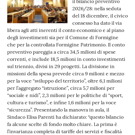
il bilancio preventivo
2026/28: nella seduta
Tutti
del 18 dicembre, il civico
gli
consesso ha dato il via
argomenti...
libera agli atti inerenti il conto economico e al piano
degli investimenti sia per il Comune di Formigine
che per la controllata Formigine Patrimonio. Il conto
Seguici
preventivo pareggia a circa 34,5 milioni di spese
su
correnti, e include 18,5 milioni in conto investimenti
sul triennio, divisi in 29 progetti. La divisione in
missioni della spesa prevede circa 9 milioni e mezzo
per la voce “sviluppo del territorio”, oltre 6,1 milioni
per l’aggregato “istruzione”, circa 5,7 milioni per
“sociale e nidi”, 2,3 milioni per le politiche di “sport,
cultura e turismo”, e infine 1,6 milioni per la voce
“sicurezza”. Presentando la manovra in aula, il
Sindaco Elisa Parenti ha dichiarato: “questo bilancio
fa alcune scelte di fondo molto chiare. La prima è
l’invarianza completa di tariffe dei servizi e fiscalità