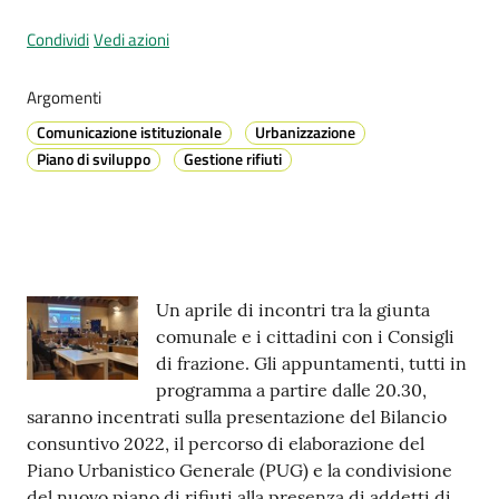
Condividi
Vedi azioni
Prenotazione
Argomenti
appuntamenti
Comunicazione istituzionale
Urbanizzazione
Piano di sviluppo
Gestione rifiuti
A
l
l
e
r
Contenuto
t
Un aprile di incontri tra la giunta
a
comunale e i cittadini con i Consigli
M
di frazione. Gli appuntamenti, tutti in
e
programma a partire dalle 20.30,
t
saranno incentrati sulla presentazione del Bilancio
e
consuntivo 2022, il percorso di elaborazione del
o
Piano Urbanistico Generale (PUG) e la condivisione
del nuovo piano di rifiuti alla presenza di addetti di