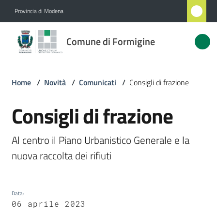
Vai al contenuto
Vai alla navigazione
Vai al footer
Provincia di Modena
Comune
Comune di Formigine
di
Formigine
Home
/
Novità
/
Comunicati
/
Consigli di frazione
Amministrazione
Consigli di frazione
Salta al contenuto
Novità
Al centro il Piano Urbanistico Generale e la 
Menu selezionato
nuova raccolta dei rifiuti
Servizi
Vivere
Formigine
Data
:
06 aprile 2023