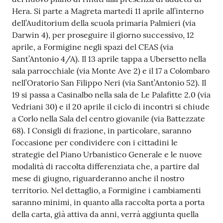
Hera. Si parte a Magreta martedì 11 aprile all’interno
Tutti
dell’Auditorium della scuola primaria Palmieri (via
gli
Darwin 4), per proseguire il giorno successivo, 12
argomenti...
aprile, a Formigine negli spazi del CEAS (via
Sant’Antonio 4/A). Il 13 aprile tappa a Ubersetto nella
sala parrocchiale (via Monte Ave 2) e il 17 a Colombaro
nell’Oratorio San Filippo Neri (via Sant’Antonio 52). Il
Seguici
19 si passa a Casinalbo nella sala de Le Palafitte 2.0 (via
su
Vedriani 30) e il 20 aprile il ciclo di incontri si chiude
a Corlo nella Sala del centro giovanile (via Battezzate
68). I Consigli di frazione, in particolare, saranno
l’occasione per condividere con i cittadini le
strategie del Piano Urbanistico Generale e le nuove
modalità di raccolta differenziata che, a partire dal
mese di giugno, riguarderanno anche il nostro
territorio. Nel dettaglio, a Formigine i cambiamenti
saranno minimi, in quanto alla raccolta porta a porta
della carta, già attiva da anni, verrà aggiunta quella