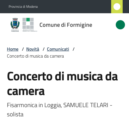
Vai al contenuto
Vai alla navigazione
Vai al footer
Provincia di Modena
Comune
Comune di Formigine
di
Formigine
Home
/
Novità
/
Comunicati
/
Concerto di musica da camera
Amministrazione
Concerto di musica da
Salta al contenuto
Novità
Menu selezionato
camera
Servizi
Fisarmonica in Loggia, SAMUELE TELARI - 
Vivere
solista
Formigine