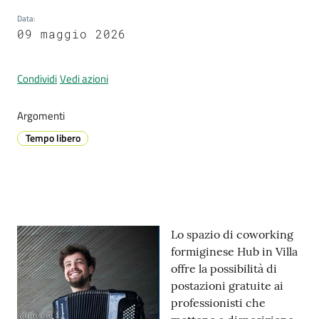
Data
:
09 maggio 2026
Prenotazione
appuntamenti
Condividi
Vedi azioni
A
Argomenti
l
Tempo libero
l
e
r
t
a
Contenuto
M
Lo spazio di coworking
e
formiginese Hub in Villa
t
offre la possibilità di
e
postazioni gratuite ai
o
professionisti che