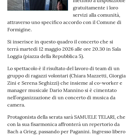
mettono a disposizione
gratuitamente i loro
Tutti
servizi alla comunità,
gli
attraverso uno specifico accordo con il Comune di
argomenti...
Formigine.
Si inserisce in questo quadro il concerto che si
terrà martedì 12 maggio 2026 alle ore 20.30 in Sala
Seguici
Loggia (piazza della Repubblica 5).
su
Lo spettacolo è il risultato del lavoro di team di un
gruppo di ragazzi volontari (Chiara Mazzetti, Giorgia
Zini e Serena Seghizzi) che insieme al co-worker e
manager musicale Dario Mannino si è cimentato
nell’organizzazione di un concerto di musica da
camera.
Protagonista della serata sarà SAMUELE TELARI, che
con la sua fisarmonica affronterà un repertorio da
Bach a Grieg, passando per Paganini. Ingresso libero