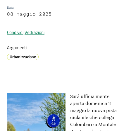
Data
:
08 maggio 2025
Prenotazione
appuntamenti
Condividi
Vedi azioni
A
Argomenti
l
Urbanizzazione
l
e
r
t
a
Contenuto
M
Sarà ufficialmente
e
aperta domenica 11
t
maggio la nuova pista
e
ciclabile che collega
o
Colombaro a Montale