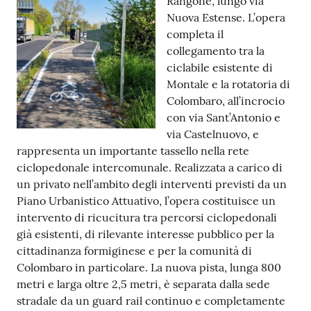
Rangone, lungo via
Nuova Estense. L’opera
Tutti
completa il
gli
collegamento tra la
argomenti...
ciclabile esistente di
Montale e la rotatoria di
Colombaro, all’incrocio
Seguici
con via Sant’Antonio e
su
via Castelnuovo, e
rappresenta un importante tassello nella rete
ciclopedonale intercomunale. Realizzata a carico di
un privato nell’ambito degli interventi previsti da un
Piano Urbanistico Attuativo, l’opera costituisce un
intervento di ricucitura tra percorsi ciclopedonali
già esistenti, di rilevante interesse pubblico per la
cittadinanza formiginese e per la comunità di
Colombaro in particolare. La nuova pista, lunga 800
metri e larga oltre 2,5 metri, è separata dalla sede
stradale da un guard rail continuo e completamente