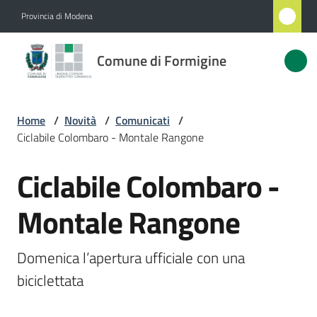
Vai al contenuto
Vai alla navigazione
Vai al footer
Provincia di Modena
Comune
Comune di Formigine
di
Formigine
Home
/
Novità
/
Comunicati
/
Ciclabile Colombaro - Montale Rangone
Amministrazione
Ciclabile Colombaro -
Salta al contenuto
Novità
Menu selezionato
Montale Rangone
Servizi
Domenica l’apertura ufficiale con una 
Vivere
Formigine