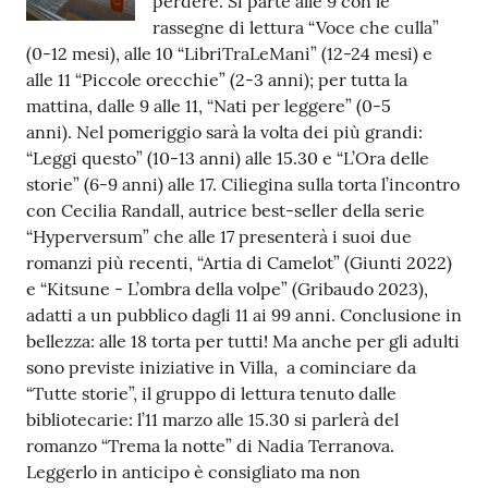
perdere. Si parte alle 9 con le
rassegne di lettura “Voce che culla”
Tutti
(0-12 mesi), alle 10 “LibriTraLeMani” (12-24 mesi) e
gli
alle 11 “Piccole orecchie” (2-3 anni); per tutta la
argomenti...
mattina, dalle 9 alle 11, “Nati per leggere” (0-5
anni). Nel pomeriggio sarà la volta dei più grandi:
“Leggi questo” (10-13 anni) alle 15.30 e “L’Ora delle
Seguici
storie” (6-9 anni) alle 17. Ciliegina sulla torta l’incontro
su
con Cecilia Randall, autrice best-seller della serie
“Hyperversum” che alle 17 presenterà i suoi due
romanzi più recenti, “Artia di Camelot” (Giunti 2022)
e “Kitsune - L’ombra della volpe” (Gribaudo 2023),
adatti a un pubblico dagli 11 ai 99 anni. Conclusione in
bellezza: alle 18 torta per tutti! Ma anche per gli adulti
sono previste iniziative in Villa, a cominciare da
“Tutte storie”, il gruppo di lettura tenuto dalle
bibliotecarie: l’11 marzo alle 15.30 si parlerà del
romanzo “Trema la notte” di Nadia Terranova.
Leggerlo in anticipo è consigliato ma non