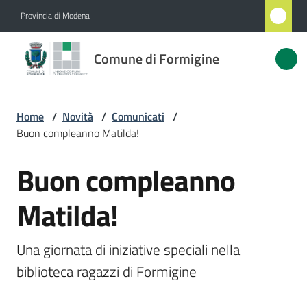
Vai al contenuto
Vai alla navigazione
Vai al footer
Provincia di Modena
Comune
Comune di Formigine
di
Formigine
Home
/
Novità
/
Comunicati
/
Buon compleanno Matilda!
Amministrazione
Buon compleanno
Salta al contenuto
Novità
Menu selezionato
Matilda!
Servizi
Una giornata di iniziative speciali nella 
Vivere
biblioteca ragazzi di Formigine
Formigine