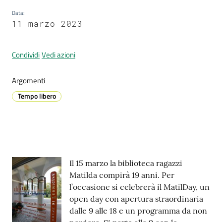
Data
:
11 marzo 2023
Prenotazione
appuntamenti
Condividi
Vedi azioni
A
Argomenti
l
Tempo libero
l
e
r
t
a
Contenuto
M
Il 15 marzo la biblioteca ragazzi
e
Matilda compirà 19 anni. Per
t
l’occasione si celebrerà il MatilDay, un
e
open day con apertura straordinaria
o
dalle 9 alle 18 e un programma da non