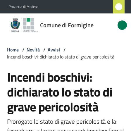
Vai al contenuto
Vai alla navigazione
Vai al footer
Provincia di Modena
Comune
Comune di Formigine
di
Formigine
Home
/
Novità
/
Avvisi
/
Incendi boschivi: dichiarato lo stato di grave pericolosità
Amministrazione
Incendi boschivi:
Salta al contenuto
Novità
Menu selezionato
dichiarato lo stato di
Servizi
grave pericolosità
Vivere
Formigine
Prorogato lo stato di grave pericolosità e la 
fase di pre-allarme per incendi boschivi fino al 