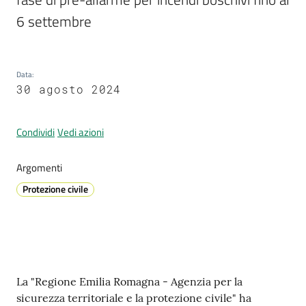
6 settembre
Prenotazione
appuntamenti
Data
:
30 agosto 2024
A
l
Condividi
Vedi azioni
l
e
Argomenti
r
Protezione civile
t
a
M
e
t
e
Contenuto
La "Regione Emilia Romagna - Agenzia per la
o
sicurezza territoriale e la protezione civile" ha