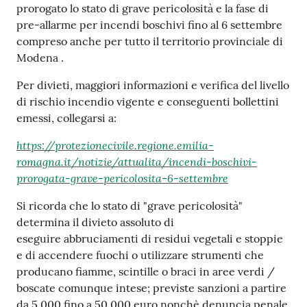
prorogato lo stato di grave pericolosità e la fase di
Tutti
pre-allarme per incendi boschivi fino al 6 settembre
gli
compreso anche per tutto il territorio provinciale di
argomenti...
Modena .
Per divieti, maggiori informazioni e verifica del livello
di rischio incendio vigente e conseguenti bollettini
Seguici
emessi, collegarsi a:
su
https://protezionecivile.regione.emilia-
romagna.it/notizie/attualita/incendi-boschivi-
prorogata-grave-pericolosita-6-settembre
Si ricorda che lo stato di "grave pericolosità"
determina il divieto assoluto di
eseguire abbruciamenti di residui vegetali e stoppie
e di accendere fuochi o utilizzare strumenti che
producano fiamme, scintille o braci in aree verdi /
boscate comunque intese; previste sanzioni a partire
da 5.000 fino a 50.000 euro nonchè denuncia penale