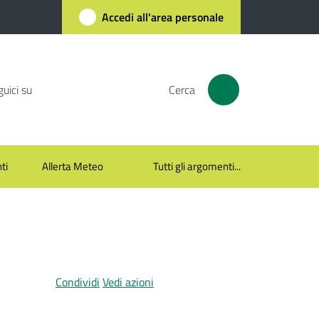
Accedi all'area personale
uici su
Cerca
ti
Allerta Meteo
Tutti gli argomenti...
Condividi
Vedi azioni