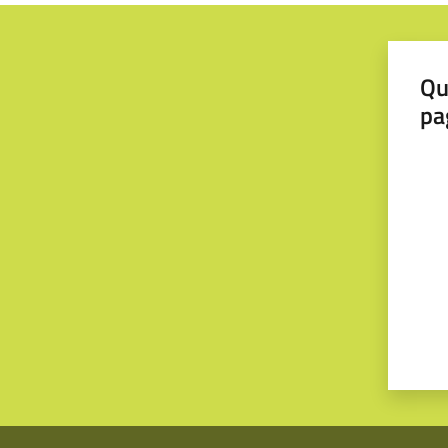
Qu
pa
Valut