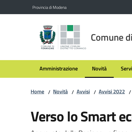
Vai al contenuto
Vai alla navigazione
Vai al footer
Provincia di Modena
Comune di
Amministrazione
Novità
Servi
Menu selezionato
Home
Novità
Avvisi
Avvisi 2022
/
/
/
/
Salta al contenuto
Verso lo Smart eco