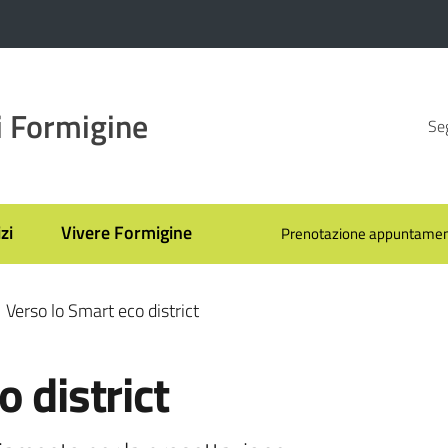
 Formigine
Seg
zi
Vivere Formigine
Prenotazione appuntamen
Verso lo Smart eco district
 district