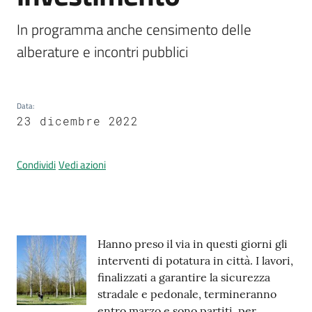
In programma anche censimento delle 
alberature e incontri pubblici
Prenotazione
appuntamenti
Data
:
A
23 dicembre 2022
l
l
e
Condividi
Vedi azioni
r
t
a
M
Contenuto
e
Hanno preso il via in questi giorni gli
t
interventi di potatura in città. I lavori,
e
finalizzati a garantire la sicurezza
o
stradale e pedonale, termineranno
entro marzo e sono partiti, per