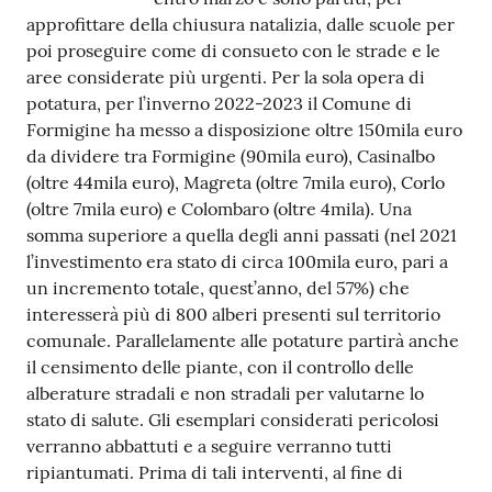
approfittare della chiusura natalizia, dalle scuole per
Tutti
poi proseguire come di consueto con le strade e le
gli
aree considerate più urgenti. Per la sola opera di
argomenti...
potatura, per l’inverno 2022-2023 il Comune di
Formigine ha messo a disposizione oltre 150mila euro
da dividere tra Formigine (90mila euro), Casinalbo
(oltre 44mila euro), Magreta (oltre 7mila euro), Corlo
Seguici
(oltre 7mila euro) e Colombaro (oltre 4mila). Una
su
somma superiore a quella degli anni passati (nel 2021
l’investimento era stato di circa 100mila euro, pari a
un incremento totale, quest’anno, del 57%) che
interesserà più di 800 alberi presenti sul territorio
comunale. Parallelamente alle potature partirà anche
il censimento delle piante, con il controllo delle
alberature stradali e non stradali per valutarne lo
stato di salute. Gli esemplari considerati pericolosi
verranno abbattuti e a seguire verranno tutti
ripiantumati. Prima di tali interventi, al fine di