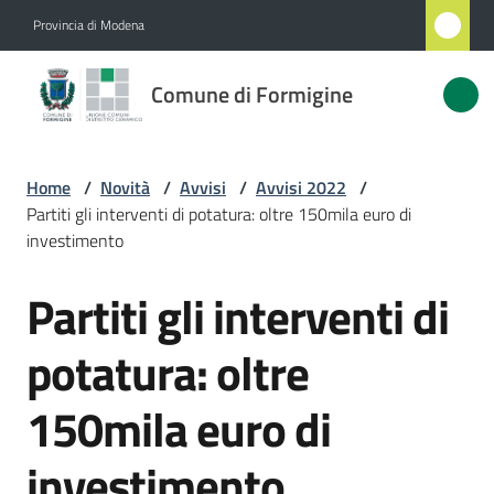
Vai al contenuto
Vai alla navigazione
Vai al footer
Provincia di Modena
Comune
Comune di Formigine
di
Formigine
Home
/
Novità
/
Avvisi
/
Avvisi 2022
/
Partiti gli interventi di potatura: oltre 150mila euro di
Amministrazione
investimento
Partiti gli interventi di
Novità
Salta al contenuto
Menu selezionato
potatura: oltre
Servizi
150mila euro di
Vivere
Formigine
investimento