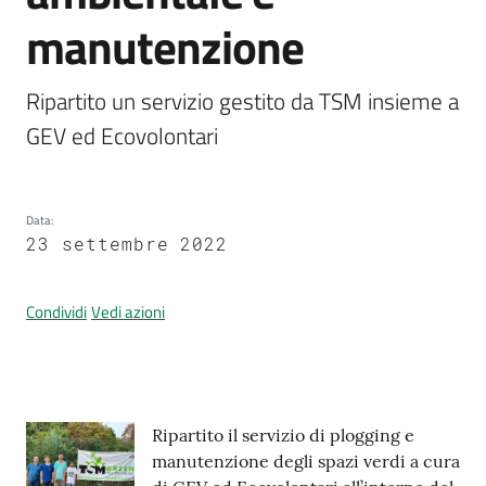
manutenzione
Prenotazione
Ripartito un servizio gestito da TSM insieme a 
appuntamenti
GEV ed Ecovolontari
A
l
Data
:
l
23 settembre 2022
e
r
t
Condividi
Vedi azioni
a
M
e
t
Contenuto
e
Ripartito il servizio di plogging e
o
manutenzione degli spazi verdi a cura