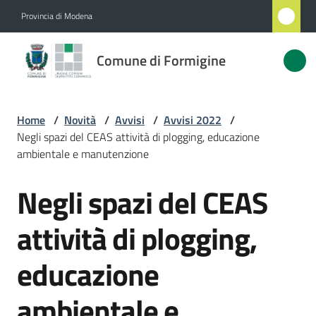
Vai al contenuto
Vai alla navigazione
Vai al footer
Provincia di Modena
Comune
Comune di Formigine
di
Formigine
Home
/
Novità
/
Avvisi
/
Avvisi 2022
/
Negli spazi del CEAS attività di plogging, educazione
Amministrazione
ambientale e manutenzione
Negli spazi del CEAS
Novità
Salta al contenuto
Menu selezionato
attività di plogging,
Servizi
educazione
Vivere
Formigine
ambientale e