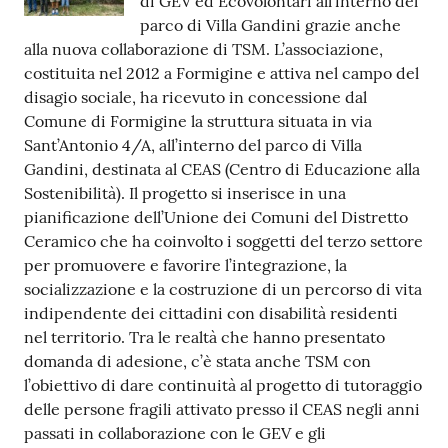
di GEV ed Ecovolontari all’interno del
parco di Villa Gandini grazie anche
Tutti
alla nuova collaborazione di TSM. L’associazione,
gli
costituita nel 2012 a Formigine e attiva nel campo del
argomenti...
disagio sociale, ha ricevuto in concessione dal
Comune di Formigine la struttura situata in via
Sant’Antonio 4/A, all’interno del parco di Villa
Seguici
Gandini, destinata al CEAS (Centro di Educazione alla
su
Sostenibilità). Il progetto si inserisce in una
pianificazione dell’Unione dei Comuni del Distretto
Ceramico che ha coinvolto i soggetti del terzo settore
per promuovere e favorire l’integrazione, la
socializzazione e la costruzione di un percorso di vita
indipendente dei cittadini con disabilità residenti
nel territorio. Tra le realtà che hanno presentato
domanda di adesione, c’è stata anche TSM con
l’obiettivo di dare continuità al progetto di tutoraggio
delle persone fragili attivato presso il CEAS negli anni
passati in collaborazione con le GEV e gli