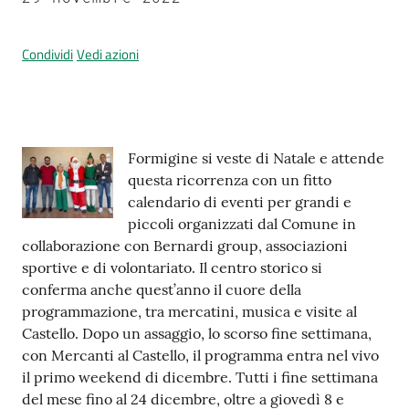
Condividi
Vedi azioni
Prenotazione
appuntamenti
A
Contenuto
Formigine si veste di Natale e attende
l
questa ricorrenza con un fitto
l
calendario di eventi per grandi e
e
piccoli organizzati dal Comune in
r
collaborazione con Bernardi group, associazioni
t
sportive e di volontariato. Il centro storico si
a
conferma anche quest’anno il cuore della
M
programmazione, tra mercatini, musica e visite al
e
Castello. Dopo un assaggio, lo scorso fine settimana,
t
con Mercanti al Castello, il programma entra nel vivo
e
il primo weekend di dicembre. Tutti i fine settimana
o
del mese fino al 24 dicembre, oltre a giovedì 8 e