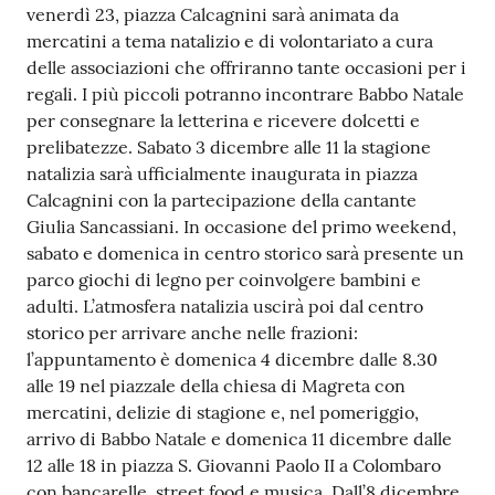
venerdì 23, piazza Calcagnini sarà animata da
Tutti
mercatini a tema natalizio e di volontariato a cura
gli
delle associazioni che offriranno tante occasioni per i
argomenti...
regali. I più piccoli potranno incontrare Babbo Natale
per consegnare la letterina e ricevere dolcetti e
prelibatezze. Sabato 3 dicembre alle 11 la stagione
natalizia sarà ufficialmente inaugurata in piazza
Seguici
Calcagnini con la partecipazione della cantante
su
Giulia Sancassiani. In occasione del primo weekend,
sabato e domenica in centro storico sarà presente un
parco giochi di legno per coinvolgere bambini e
adulti. L’atmosfera natalizia uscirà poi dal centro
storico per arrivare anche nelle frazioni:
l’appuntamento è domenica 4 dicembre dalle 8.30
alle 19 nel piazzale della chiesa di Magreta con
mercatini, delizie di stagione e, nel pomeriggio,
arrivo di Babbo Natale e domenica 11 dicembre dalle
12 alle 18 in piazza S. Giovanni Paolo II a Colombaro
con bancarelle, street food e musica. Dall’8 dicembre