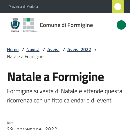
Vai al contenuto
Vai alla navigazione
Vai al footer
Provincia di Modena
Comune
Comune di Formigine
di
Formigine
Home
/
Novità
/
Avvisi
/
Avvisi 2022
/
Natale a Formigine
Amministrazione
Natale a Formigine
Salta al contenuto
Novità
Menu selezionato
Formigine si veste di Natale e attende questa 
Servizi
ricorrenza con un fitto calendario di eventi
Vivere
Formigine
Data
:
29 novembre 2022