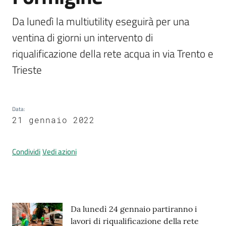
Da lunedì la multiutility eseguirà per una 
ventina di giorni un intervento di 
Prenotazione
riqualificazione della rete acqua in via Trento e 
appuntamenti
Trieste
A
l
l
Data
:
e
21 gennaio 2022
r
t
Condividi
Vedi azioni
a
M
e
t
e
Contenuto
Da lunedì 24 gennaio partiranno i
o
lavori di riqualificazione della rete