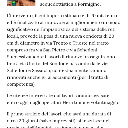
acquedottistica a Formigine.
Tutti
L’intervento, il cui importo stimato è di 70 mila euro
gli
ed è finalizzato al rinnovo e al miglioramento in modo
argomenti...
significativo dell’impiantistica del sistema delle reti
locali, prevede la posa di una nuova condotta di 20
cm di diametro in via Trento e Trieste nel tratto
Seguici
compreso fra via San Pietro e via Schedoni.
su
Successivamente i lavori di rinnovo proseguiranno
fino a via Giotto del Bondone passando dalle vie
Schedoni e Sassuolo; contestualmente saranno
rinnovati anche gli allacciamenti (per il tratto di
competenza).
Le utenze interessate dai lavori saranno avvisate
entro oggi dagli operatori Hera tramite volantinaggio.
Il primo stralcio dei lavori, che avrà una durata di
circa 20 giorni (salvo imprevisti), si inserisce nel
progetto dell’Amministrazione comunale, che