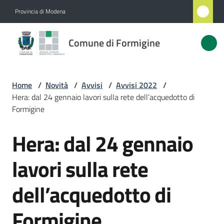
Vai al contenuto
Vai alla navigazione
Vai al footer
Provincia di Modena
Comune
Comune di Formigine
di
Formigine
Home
/
Novità
/
Avvisi
/
Avvisi 2022
/
Hera: dal 24 gennaio lavori sulla rete dell’acquedotto di
Amministrazione
Formigine
Hera: dal 24 gennaio
Novità
Salta al contenuto
Menu selezionato
lavori sulla rete
Servizi
dell’acquedotto di
Vivere
Formigine
Formigine