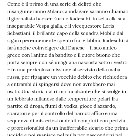
Como è il primo di una serie di delitti che
Tutti
insanguineranno Milano: a indagare saranno chiamati
gli
il giornalista hacker Enrico Radeschi, in sella alla sua
argomenti...
inseparabile Vespa gialla, e il vicequestore Loris
Sebastiani, il brillante capo della squadra Mobile dal
sigaro perennemente spento fra le labbra. Radeschi si
farà anche coinvolgere dal Danese – il suo amico
Seguici
greco con l'animo da bandito e il cuore buono che
su
porta sempre con sé un'iguana nascosta sotto i vestiti
– in una pericolosa missione al servizio della mafia
russa, per ripagare un vecchio debito che richiederà
a entrambi di spingersi dove non avrebbero mai
osato. Una storia dal ritmo incalzante che si svolge in
un febbraio milanese dalle temperature polari fra
partite di droga, fiumi di vodka, gioco d'azzardo,
sparatorie per il controllo del narcotraffico e una
sequenza di misteriosi omicidi compiuti con perizia
e professionalità da un inafferrabile sicario che prima
uccide e poi svanisce nel nulla per nascondersi nel