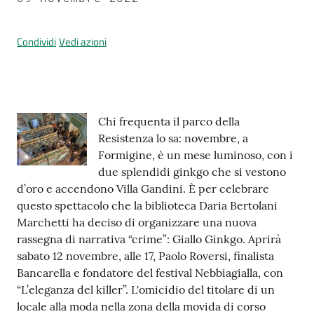
Condividi
Vedi azioni
Prenotazione
appuntamenti
A
Contenuto
Chi frequenta il parco della
l
Resistenza lo sa: novembre, a
l
Formigine, è un mese luminoso, con i
e
due splendidi ginkgo che si vestono
r
d’oro e accendono Villa Gandini. È per celebrare
t
questo spettacolo che la biblioteca Daria Bertolani
a
Marchetti ha deciso di organizzare una nuova
M
rassegna di narrativa “crime”: Giallo Ginkgo. Aprirà
e
sabato 12 novembre, alle 17, Paolo Roversi, finalista
t
Bancarella e fondatore del festival Nebbiagialla, con
e
“L’eleganza del killer”. L'omicidio del titolare di un
o
locale alla moda nella zona della movida di corso