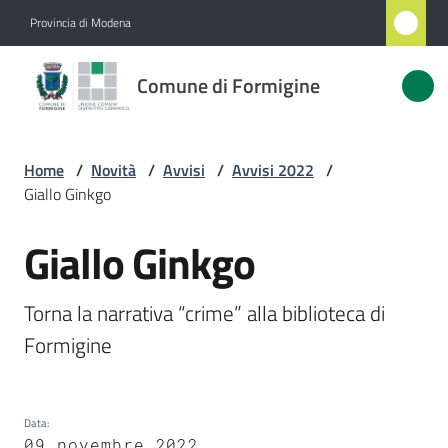
Vai al contenuto
Vai alla navigazione
Vai al footer
Provincia di Modena
Comune
Comune di Formigine
di
Formigine
Home
/
Novità
/
Avvisi
/
Avvisi 2022
/
Giallo Ginkgo
Amministrazione
Giallo Ginkgo
Salta al contenuto
Novità
Menu selezionato
Torna la narrativa “crime” alla biblioteca di 
Servizi
Formigine
Vivere
Formigine
Data
:
09 novembre 2022