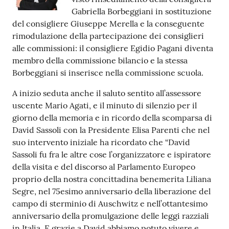
Gabriella Borbeggiani in sostituzione
Tutti
del consigliere Giuseppe Merella e la conseguente
gli
rimodulazione della partecipazione dei consiglieri
argomenti...
alle commissioni: il consigliere Egidio Pagani diventa
membro della commissione bilancio e la stessa
Borbeggiani si inserisce nella commissione scuola.
Seguici
A inizio seduta anche il saluto sentito all’assessore
su
uscente Mario Agati, e il minuto di silenzio per il
giorno della memoria e in ricordo della scomparsa di
David Sassoli con la Presidente Elisa Parenti che nel
suo intervento iniziale ha ricordato che “David
Sassoli fu fra le altre cose l’organizzatore e ispiratore
della visita e del discorso al Parlamento Europeo
proprio della nostra concittadina benemerita Liliana
Segre, nel 75esimo anniversario della liberazione del
campo di sterminio di Auschwitz e nell’ottantesimo
anniversario della promulgazione delle leggi razziali
in Italia. E grazie a David abbiamo potuto vivere e