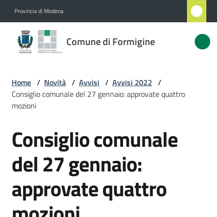
Vai al contenuto
Vai alla navigazione
Vai al footer
Provincia di Modena
Comune
Comune di Formigine
di
Formigine
Home
/
Novità
/
Avvisi
/
Avvisi 2022
/
Consiglio comunale del 27 gennaio: approvate quattro
Amministrazione
mozioni
Consiglio comunale
Novità
Salta al contenuto
Menu selezionato
del 27 gennaio:
Servizi
approvate quattro
Vivere
Formigine
mozioni