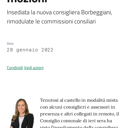
Insediata la nuova consigliera Borbeggiani, 
rimodulate le commissioni consiliari
Prenotazione
appuntamenti
Data
:
A
28 gennaio 2022
l
l
e
Condividi
Vedi azioni
r
t
a
M
Contenuto
e
Tenutosi al castello in modalità mista
t
con alcuni consiglieri e assessori in
e
presenza e altri collegati in remoto, il
o
Consiglio comunale di ieri sera ha
visto l’insediamento della consigliera