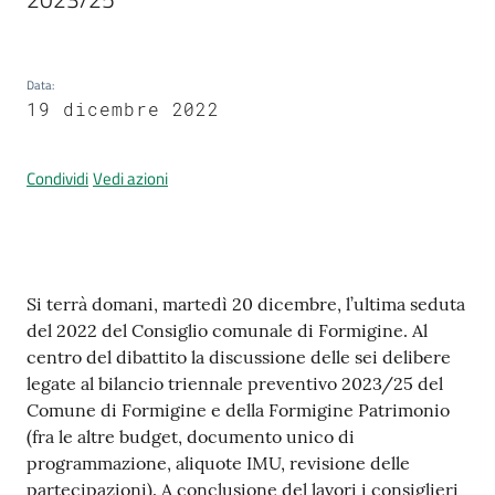
Data
:
Prenotazione
19 dicembre 2022
appuntamenti
A
Condividi
Vedi azioni
l
l
e
r
Contenuto
Si terrà domani, martedì 20 dicembre, l’ultima seduta
t
del 2022 del Consiglio comunale di Formigine. Al
a
centro del dibattito la discussione delle sei delibere
M
legate al bilancio triennale preventivo 2023/25 del
e
Comune di Formigine e della Formigine Patrimonio
t
(fra le altre budget, documento unico di
e
programmazione, aliquote IMU, revisione delle
o
partecipazioni). A conclusione del lavori i consiglieri