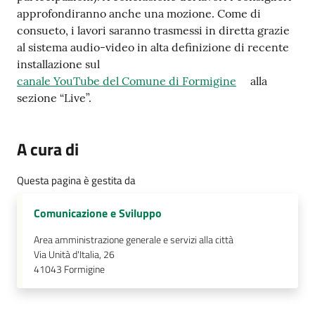
approfondiranno anche una mozione. Come di
Tutti
consueto, i lavori saranno trasmessi in diretta grazie
gli
al sistema audio-video in alta definizione di recente
argomenti...
installazione sul
canale YouTube del Comune di Formigine
alla
sezione “Live”.
Seguici
su
A cura di
Questa pagina è gestita da
Comunicazione e Sviluppo
Area amministrazione generale e servizi alla città
Via Unità d'Italia, 26
41043
Formigine