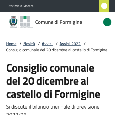
Vai al contenuto
Vai alla navigazione
Vai al footer
Provincia di Modena
Comune
Comune di Formigine
di
Formigine
Home
/
Novità
/
Avvisi
/
Avvisi 2022
/
Consiglio comunale del 20 dicembre al castello di Formigine
Amministrazione
Consiglio comunale
Salta al contenuto
Novità
Menu selezionato
del 20 dicembre al
Servizi
castello di Formigine
Vivere
Formigine
Si discute il bilancio triennale di previsione 
2023/25