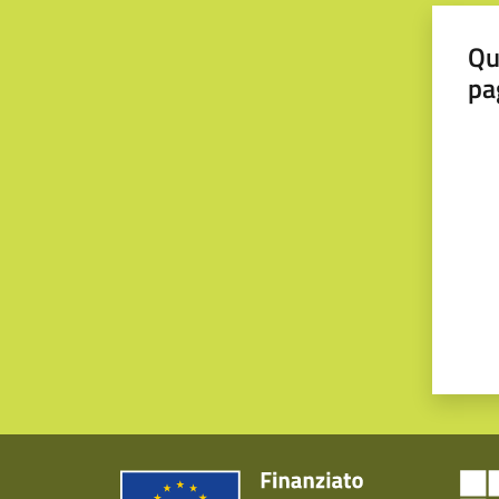
Qu
pa
Valut