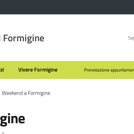
 Formigine
Seg
zi
Vivere Formigine
Prenotazione appuntamen
Weekend a Formigine
gine