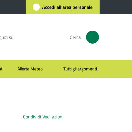
Accedi all'area personale
uici su
Cerca
ti
Allerta Meteo
Tutti gli argomenti...
Condividi
Vedi azioni