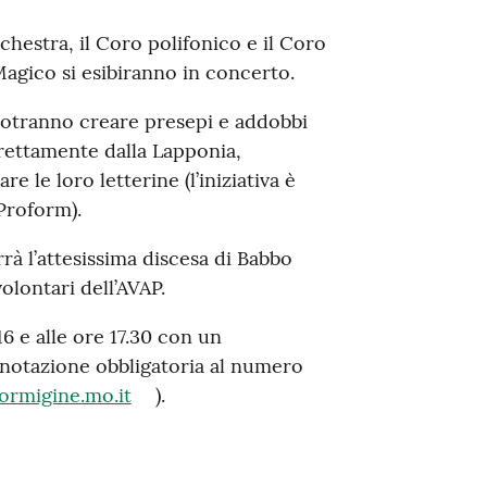
rchestra, il Coro polifonico e il Coro
Magico si esibiranno in concerto.
i potranno creare presepi e addobbi
rettamente dalla Lapponia,
e le loro letterine (l’iniziativa è
Proform).
rà l’attesissima discesa di Babbo
volontari dell’AVAP.
6 e alle ore 17.30 con un
renotazione obbligatoria al numero
ormigine.mo.it
).