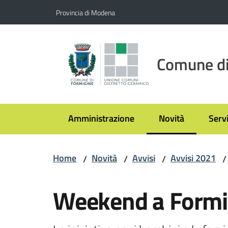
Vai al contenuto
Vai alla navigazione
Vai al footer
Provincia di Modena
Comune di
Amministrazione
Novità
Servi
Menu selezionato
Home
Novità
Avvisi
Avvisi 2021
/
/
/
/
Salta al contenuto
Weekend a Formi