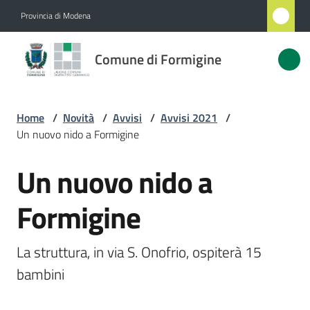
Vai al contenuto
Vai alla navigazione
Vai al footer
Provincia di Modena
Comune
Comune di Formigine
di
Formigine
Home
/
Novità
/
Avvisi
/
Avvisi 2021
/
Un nuovo nido a Formigine
Amministrazione
Un nuovo nido a
Salta al contenuto
Novità
Menu selezionato
Formigine
Servizi
La struttura, in via S. Onofrio, ospiterà 15 
Vivere
bambini
Formigine