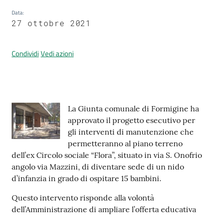
Data
:
27 ottobre 2021
Prenotazione
appuntamenti
Condividi
Vedi azioni
A
l
l
Contenuto
La Giunta comunale di Formigine ha
e
approvato il progetto esecutivo per
r
gli interventi di manutenzione che
t
permetteranno al piano terreno
a
dell’ex Circolo sociale “Flora”, situato in via S. Onofrio
M
angolo via Mazzini, di diventare sede di un nido
e
d’infanzia in grado di ospitare 15 bambini.
t
e
Questo intervento risponde alla volontà
o
dell’Amministrazione di ampliare l’offerta educativa