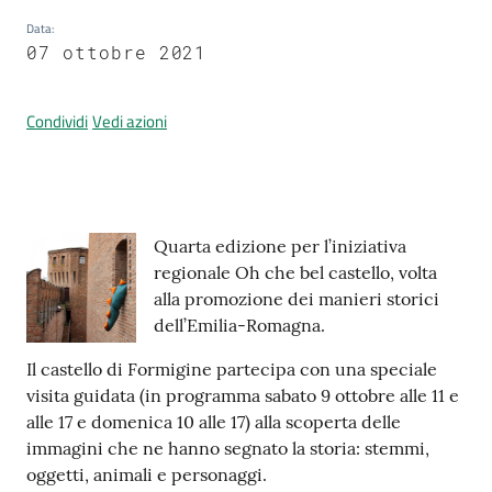
Data
:
07 ottobre 2021
Prenotazione
appuntamenti
Condividi
Vedi azioni
A
l
l
Contenuto
Quarta edizione per l’iniziativa
e
regionale Oh che bel castello, volta
r
alla promozione dei manieri storici
t
dell’Emilia-Romagna.
a
M
Il castello di Formigine partecipa con una speciale
e
visita guidata (in programma sabato 9 ottobre alle 11 e
t
alle 17 e domenica 10 alle 17) alla scoperta delle
e
immagini che ne hanno segnato la storia: stemmi,
o
oggetti, animali e personaggi.