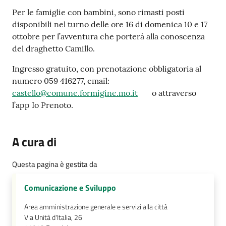
Per le famiglie con bambini, sono rimasti posti
Tutti
disponibili nel turno delle ore 16 di domenica 10 e 17
gli
ottobre per l’avventura che porterà alla conoscenza
argomenti...
del draghetto Camillo.
Ingresso gratuito, con prenotazione obbligatoria al
numero 059 416277, email:
Seguici
castello@comune.formigine.mo.it
o attraverso
su
l’app Io Prenoto.
A cura di
Questa pagina è gestita da
Comunicazione e Sviluppo
Area amministrazione generale e servizi alla città
Via Unità d'Italia, 26