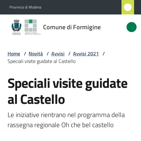
Vai al contenuto
Vai alla navigazione
Vai al footer
Provincia di Modena
Comune
Comune di Formigine
di
Formigine
Home
/
Novità
/
Avvisi
/
Avvisi 2021
/
Speciali visite guidate al Castello
Amministrazione
Speciali visite guidate
Salta al contenuto
Novità
Menu selezionato
al Castello
Servizi
Le iniziative rientrano nel programma della 
Vivere
rassegna regionale Oh che bel castello
Formigine