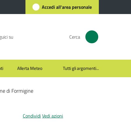
Accedi all'area personale
uici su
Cerca
ti
Allerta Meteo
Tutti gli argomenti...
une di Formigine
Condividi
Vedi azioni