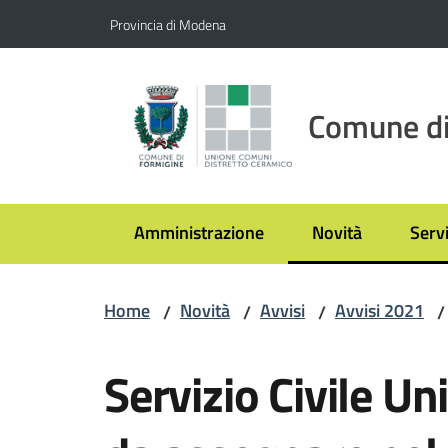
Vai al contenuto
Vai alla navigazione
Vai al footer
Provincia di Modena
Comune di
Amministrazione
Novità
Servi
Menu selezionato
Menu
Home
Novità
Avvisi
Avvisi 2021
/
/
/
/
Salta al contenuto
Servizio Civile Uni