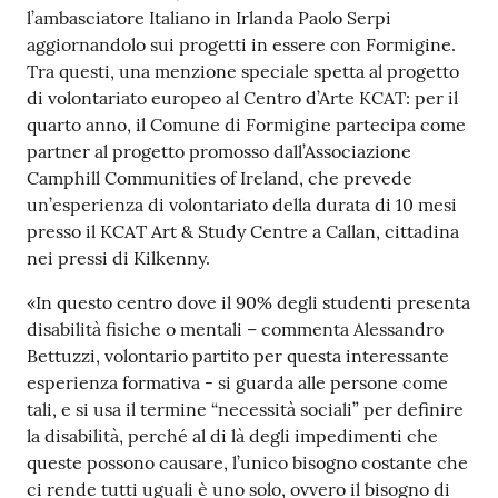
l’ambasciatore Italiano in Irlanda Paolo Serpi
Tutti
aggiornandolo sui progetti in essere con Formigine.
gli
Tra questi, una menzione speciale spetta al progetto
argomenti...
di volontariato europeo al Centro d’Arte KCAT: per il
quarto anno, il Comune di Formigine partecipa come
partner al progetto promosso dall’Associazione
Camphill Communities of Ireland, che prevede
Seguici
un’esperienza di volontariato della durata di 10 mesi
su
presso il KCAT Art & Study Centre a Callan, cittadina
nei pressi di Kilkenny.
«In questo centro dove il 90% degli studenti presenta
disabilità fisiche o mentali – commenta Alessandro
Bettuzzi, volontario partito per questa interessante
esperienza formativa - si guarda alle persone come
tali, e si usa il termine “necessità sociali” per definire
la disabilità, perché al di là degli impedimenti che
queste possono causare, l’unico bisogno costante che
ci rende tutti uguali è uno solo, ovvero il bisogno di