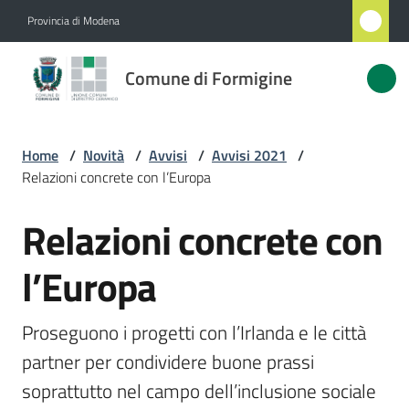
Vai al contenuto
Vai alla navigazione
Vai al footer
Provincia di Modena
Comune
Comune di Formigine
di
Formigine
Home
/
Novità
/
Avvisi
/
Avvisi 2021
/
Relazioni concrete con l’Europa
Amministrazione
Relazioni concrete con
Salta al contenuto
Novità
Menu selezionato
l’Europa
Servizi
Proseguono i progetti con l’Irlanda e le città 
Vivere
partner per condividere buone prassi 
Formigine
soprattutto nel campo dell’inclusione sociale