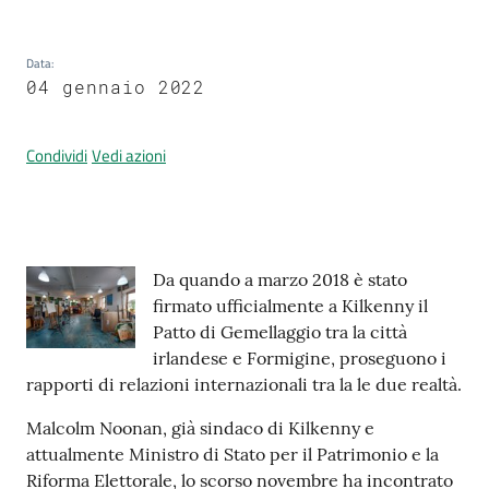
Data
:
Prenotazione
04 gennaio 2022
appuntamenti
Condividi
Vedi azioni
A
l
l
e
Contenuto
r
Da quando a marzo 2018 è stato
t
firmato ufficialmente a Kilkenny il
a
Patto di Gemellaggio tra la città
M
irlandese e Formigine, proseguono i
e
rapporti di relazioni internazionali tra la le due realtà.
t
Malcolm Noonan, già sindaco di Kilkenny e
e
attualmente Ministro di Stato per il Patrimonio e la
o
Riforma Elettorale, lo scorso novembre ha incontrato