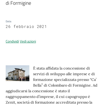
di Formigine
Prenotazione
Data
:
appuntamenti
26 febbraio 2021
A
Condividi
Vedi azioni
l
l
e
r
t
Contenuto
È stata affidata la concessione di
a
servizi di sviluppo alle imprese e di
M
formazione specializzata presso “Ca’
e
Bella” di Colombaro di Formigine. Ad
t
aggiudicarsi la concessione è stato il
e
raggruppamento d’imprese, il cui capogruppo è
o
Zenit, società di formazione accreditata presso la