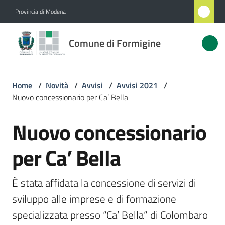
Vai al contenuto
Vai alla navigazione
Vai al footer
Provincia di Modena
Comune
Comune di Formigine
di
Formigine
Home
/
Novità
/
Avvisi
/
Avvisi 2021
/
Nuovo concessionario per Ca’ Bella
Amministrazione
Nuovo concessionario
Salta al contenuto
Novità
Menu selezionato
per Ca’ Bella
Servizi
È stata affidata la concessione di servizi di 
Vivere
sviluppo alle imprese e di formazione 
Formigine
specializzata presso “Ca’ Bella” di Colombaro 