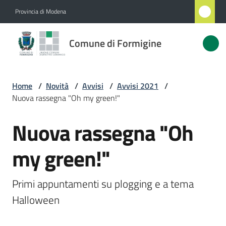
Vai al contenuto
Vai alla navigazione
Vai al footer
Provincia di Modena
Comune
Comune di Formigine
di
Formigine
Home
/
Novità
/
Avvisi
/
Avvisi 2021
/
Nuova rassegna "Oh my green!"
Amministrazione
Nuova rassegna "Oh
Salta al contenuto
Novità
Menu selezionato
my green!"
Servizi
Primi appuntamenti su plogging e a tema 
Vivere
Halloween
Formigine