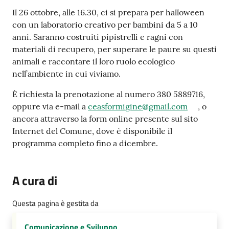
Il 26 ottobre, alle 16.30, ci si prepara per halloween
Tutti
con un laboratorio creativo per bambini da 5 a 10
gli
anni. Saranno costruiti pipistrelli e ragni con
argomenti...
materiali di recupero, per superare le paure su questi
animali e raccontare il loro ruolo ecologico
nell’ambiente in cui viviamo.
Seguici
È richiesta la prenotazione al numero 380 5889716,
su
oppure via e-mail a
ceasformigine@gmail.com
, o
ancora attraverso la form online presente sul sito
Internet del Comune, dove è disponibile il
programma completo fino a dicembre.
A cura di
Questa pagina è gestita da
Comunicazione e Sviluppo