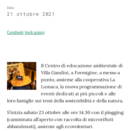
Data
:
21 ottobre 2021
Prenotazione
appuntamenti
Condividi
Vedi azioni
A
l
l
Contenuto
Il Centro di educazione ambientale di
e
Villa Gandini, a Formigine, a messo a
r
punto, assieme alla cooperativa La
t
Lumaca, la nuova programmazione di
a
eventi dedicati ai più piccoli e alle
M
loro famiglie sui temi della sostenibilità e della natura.
e
t
S’inizia sabato 23 ottobre alle ore 14.30 con il plogging
e
(camminata all’aperto con raccolta di microrifiuti
o
abbandonati), assieme agli ecovolontari.