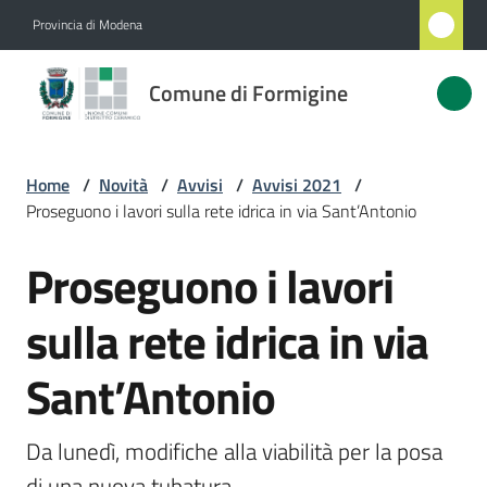
Vai al contenuto
Vai alla navigazione
Vai al footer
Provincia di Modena
Comune
Comune di Formigine
di
Formigine
Home
/
Novità
/
Avvisi
/
Avvisi 2021
/
Proseguono i lavori sulla rete idrica in via Sant’Antonio
Amministrazione
Proseguono i lavori
Salta al contenuto
Novità
Menu selezionato
sulla rete idrica in via
Servizi
Sant’Antonio
Vivere
Formigine
Da lunedì, modifiche alla viabilità per la posa 
di una nuova tubatura