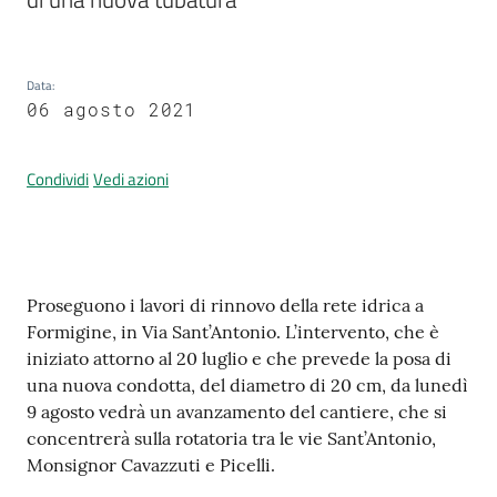
Data
:
Prenotazione
06 agosto 2021
appuntamenti
A
Condividi
Vedi azioni
l
l
e
r
Contenuto
Proseguono i lavori di rinnovo della rete idrica a
t
Formigine, in Via Sant’Antonio. L’intervento, che è
a
iniziato attorno al 20 luglio e che prevede la posa di
M
una nuova condotta, del diametro di 20 cm, da lunedì
e
9 agosto vedrà un avanzamento del cantiere, che si
t
concentrerà sulla rotatoria tra le vie Sant’Antonio,
e
Monsignor Cavazzuti e Picelli.
o