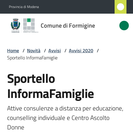
Vai al contenuto
Vai alla navigazione
Vai al footer
Provincia di Modena
Comune
Comune di Formigine
di
Formigine
Home
/
Novità
/
Avvisi
/
Avvisi 2020
/
Sportello InformaFamiglie
Amministrazione
Sportello
Salta al contenuto
Novità
Menu selezionato
InformaFamiglie
Servizi
Attive consulenze a distanza per educazione, 
Vivere
counselling individuale e Centro Ascolto 
Formigine
Donne