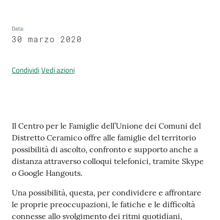
Data
:
Prenotazione
30 marzo 2020
appuntamenti
Condividi
Vedi azioni
A
l
l
e
Contenuto
r
Il Centro per le Famiglie dell’Unione dei Comuni del
t
Distretto Ceramico offre alle famiglie del territorio
a
possibilità di ascolto, confronto e supporto anche a
M
distanza attraverso colloqui telefonici, tramite Skype
e
o Google Hangouts.
t
Una possibilità, questa, per condividere e affrontare
e
le proprie preoccupazioni, le fatiche e le difficoltà
o
connesse allo svolgimento dei ritmi quotidiani,