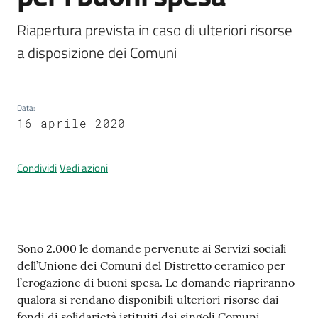
Riapertura prevista in caso di ulteriori risorse 
a disposizione dei Comuni
Prenotazione
appuntamenti
Data
:
A
16 aprile 2020
l
l
e
Condividi
Vedi azioni
r
t
a
M
Contenuto
e
Sono 2.000 le domande pervenute ai Servizi sociali
t
dell’Unione dei Comuni del Distretto ceramico per
e
l’erogazione di buoni spesa. Le domande riapriranno
o
qualora si rendano disponibili ulteriori risorse dai
fondi di solidarietà istituiti dai singoli Comuni.