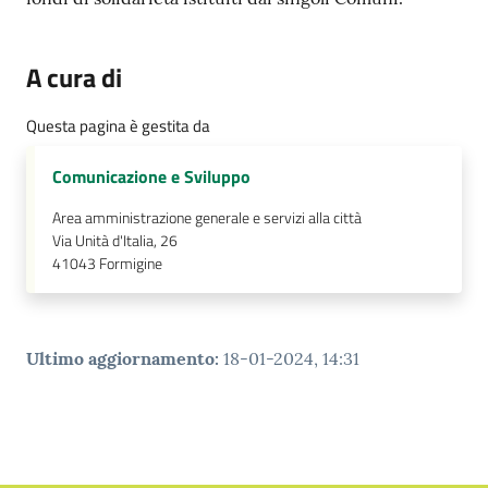
Tutti
gli
A cura di
argomenti...
Questa pagina è gestita da
Comunicazione e Sviluppo
Seguici
su
Area amministrazione generale e servizi alla città
Via Unità d'Italia, 26
41043
Formigine
Ultimo aggiornamento
:
18-01-2024, 14:31