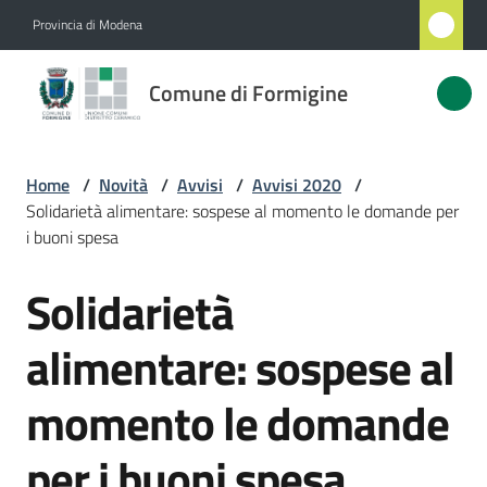
Vai al contenuto
Vai alla navigazione
Vai al footer
Provincia di Modena
Comune
Comune di Formigine
di
Formigine
Home
/
Novità
/
Avvisi
/
Avvisi 2020
/
Solidarietà alimentare: sospese al momento le domande per
Amministrazione
i buoni spesa
Solidarietà
Novità
Salta al contenuto
Menu selezionato
alimentare: sospese al
Servizi
momento le domande
Vivere
Formigine
per i buoni spesa