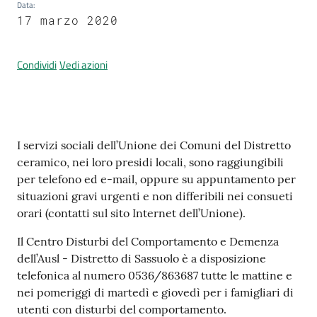
Data
:
17 marzo 2020
Prenotazione
Condividi
Vedi azioni
appuntamenti
A
l
Contenuto
l
I servizi sociali dell’Unione dei Comuni del Distretto
e
ceramico, nei loro presidi locali, sono raggiungibili
r
per telefono ed e-mail, oppure su appuntamento per
t
situazioni gravi urgenti e non differibili nei consueti
a
orari (contatti sul sito Internet dell’Unione).
M
Il Centro Disturbi del Comportamento e Demenza
e
dell’Ausl - Distretto di Sassuolo è a disposizione
t
telefonica al numero 0536/863687 tutte le mattine e
e
nei pomeriggi di martedì e giovedì per i famigliari di
o
utenti con disturbi del comportamento.