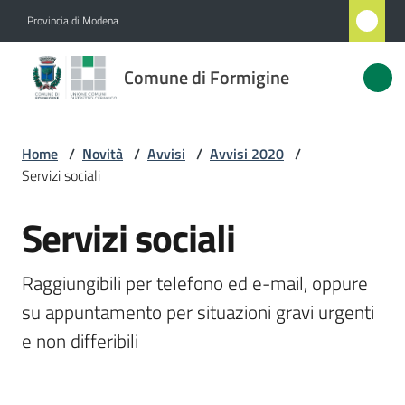
Vai al contenuto
Vai alla navigazione
Vai al footer
Provincia di Modena
Comune
Comune di Formigine
di
Formigine
Home
/
Novità
/
Avvisi
/
Avvisi 2020
/
Servizi sociali
Amministrazione
Servizi sociali
Salta al contenuto
Novità
Menu selezionato
Raggiungibili per telefono ed e-mail, oppure 
Servizi
su appuntamento per situazioni gravi urgenti 
Menu selezionato
e non differibili
Vivere
Formigine