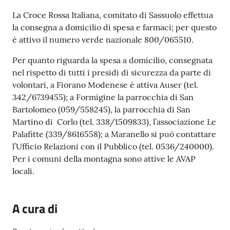
La Croce Rossa Italiana, comitato di Sassuolo effettua
Tutti
la consegna a domicilio di spesa e farmaci; per questo
gli
è attivo il numero verde nazionale 800/065510.
argomenti...
Per quanto riguarda la spesa a domicilio, consegnata
nel rispetto di tutti i presidi di sicurezza da parte di
volontari, a Fiorano Modenese è attiva Auser (tel.
Seguici
342/6739455); a Formigine la parrocchia di San
su
Bartolomeo (059/558245), la parrocchia di San
Martino di Corlo (tel. 338/1509833), l’associazione Le
Palafitte (339/8616558); a Maranello si può contattare
l’Ufficio Relazioni con il Pubblico (tel. 0536/240000).
Per i comuni della montagna sono attive le AVAP
locali.
A cura di