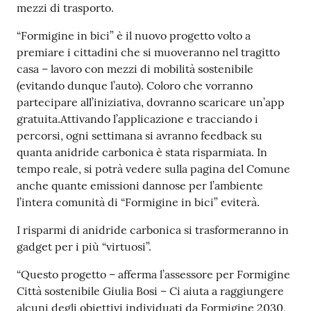
mezzi di trasporto.
Tutti
“Formigine in bici” è il nuovo progetto volto a
gli
premiare i cittadini che si muoveranno nel tragitto
argomenti...
casa – lavoro con mezzi di mobilità sostenibile
(evitando dunque l’auto). Coloro che vorranno
partecipare all’iniziativa, dovranno scaricare un’app
Seguici
gratuita.Attivando l’applicazione e tracciando i
su
percorsi, ogni settimana si avranno feedback su
quanta anidride carbonica è stata risparmiata. In
tempo reale, si potrà vedere sulla pagina del Comune
anche quante emissioni dannose per l’ambiente
l’intera comunità di “Formigine in bici” eviterà.
I risparmi di anidride carbonica si trasformeranno in
gadget per i più “virtuosi”.
“Questo progetto – afferma l’assessore per Formigine
Città sostenibile Giulia Bosi – Ci aiuta a raggiungere
alcuni degli obiettivi individuati da Formigine 2030,