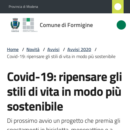
Vai al contenuto
Vai alla navigazione
Vai al footer
Provincia di Modena
Comune
Comune di Formigine
di
Formigine
Home
/
Novità
/
Avvisi
/
Avvisi 2020
/
Covid-19: ripensare gli stili di vita in modo più sostenibile
Amministrazione
Covid-19: ripensare gli
Salta al contenuto
Novità
Menu selezionato
stili di vita in modo più
Servizi
sostenibile
Vivere
Formigine
Di prossimo avvio un progetto che premia gli 
spostamenti in bicicletta, monopattino o a 