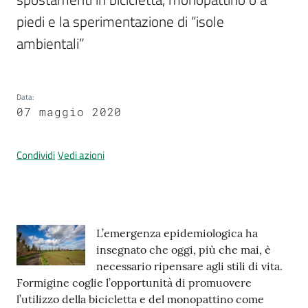
piedi e la sperimentazione di “isole 
ambientali”
Prenotazione
appuntamenti
Data
:
A
07 maggio 2020
l
l
Condividi
Vedi azioni
e
r
t
a
M
Contenuto
L’emergenza epidemiologica ha
e
insegnato che oggi, più che mai, è
t
necessario ripensare agli stili di vita.
e
Formigine coglie l’opportunità di promuovere
o
l’utilizzo della bicicletta e del monopattino come