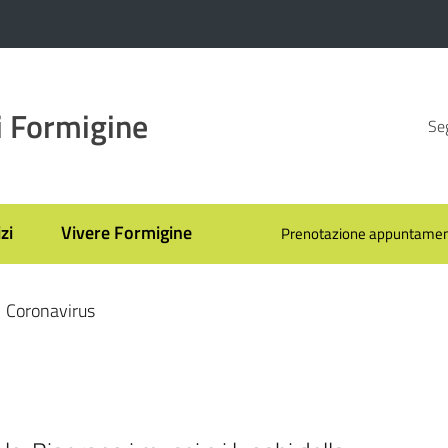
 Formigine
Seg
zi
Vivere Formigine
Prenotazione appuntamen
Coronavirus