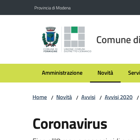
Vai al contenuto
Vai alla navigazione
Vai al footer
Provincia di Modena
Comune di
Amministrazione
Novità
Servi
Menu selezionato
Home
Novità
Avvisi
Avvisi 2020
/
/
/
/
Salta al contenuto
Coronavirus