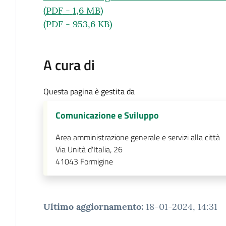
(
PDF
-
1,6 MB
)
(
PDF
-
953,6 KB
)
A cura di
Questa pagina è gestita da
Comunicazione e Sviluppo
Area amministrazione generale e servizi alla città
Via Unità d'Italia, 26
41043
Formigine
Ultimo aggiornamento
:
18-01-2024, 14:31