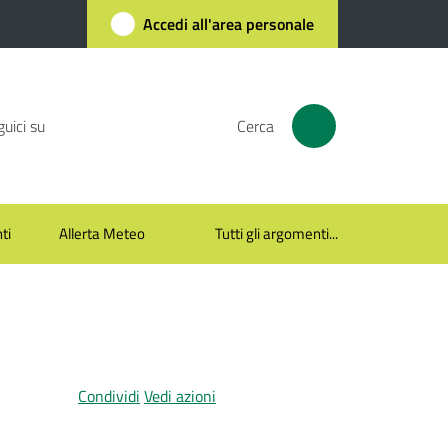
Accedi all'area personale
uici su
Cerca
ti
Allerta Meteo
Tutti gli argomenti...
Condividi
Vedi azioni