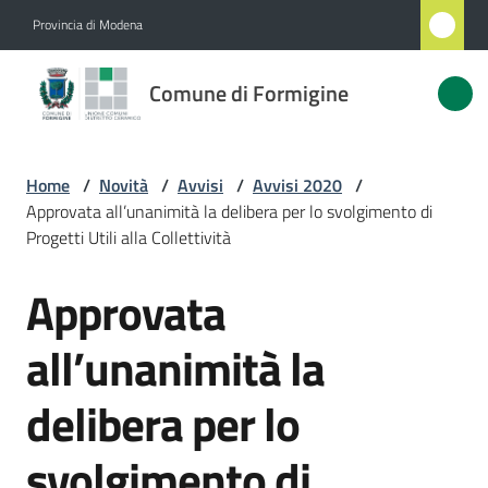
Vai al contenuto
Vai alla navigazione
Vai al footer
Provincia di Modena
Comune
Comune di Formigine
di
Formigine
Home
/
Novità
/
Avvisi
/
Avvisi 2020
/
Approvata all’unanimità la delibera per lo svolgimento di
Amministrazione
Progetti Utili alla Collettività
Approvata
Novità
Salta al contenuto
Menu selezionato
all’unanimità la
Servizi
delibera per lo
Vivere
Formigine
svolgimento di