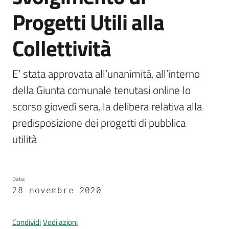
Progetti Utili alla
Collettività
Prenotazione
appuntamenti
E’ stata approvata all’unanimità, all’interno 
A
della Giunta comunale tenutasi online lo

l
scorso giovedì sera, la delibera relativa alla 
l
e
predisposizione dei progetti di pubblica

r
utilità
t
a
M
e
Data
:
28 novembre 2020
t
e
o
Condividi
Vedi azioni