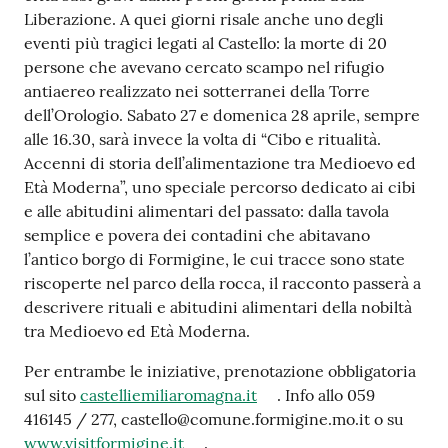
Liberazione. A quei giorni risale anche uno degli
Tutti
eventi più tragici legati al Castello: la morte di 20
gli
persone che avevano cercato scampo nel rifugio
argomenti...
antiaereo realizzato nei sotterranei della Torre
dell’Orologio. Sabato 27 e domenica 28 aprile, sempre
alle 16.30, sarà invece la volta di “Cibo e ritualità.
Accenni di storia dell’alimentazione tra Medioevo ed
Seguici
Età Moderna”, uno speciale percorso dedicato ai cibi
su
e alle abitudini alimentari del passato: dalla tavola
semplice e povera dei contadini che abitavano
l’antico borgo di Formigine, le cui tracce sono state
riscoperte nel parco della rocca, il racconto passerà a
descrivere rituali e abitudini alimentari della nobiltà
tra Medioevo ed Età Moderna.
Per entrambe le iniziative, prenotazione obbligatoria
sul sito
castelliemiliaromagna.it
. Info allo 059
416145 / 277, castello@comune.formigine.mo.it o su
www.visitformigine.it
.