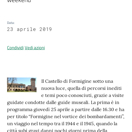
Data
:
Prenotazione
23 aprile 2019
appuntamenti
A
Condividi
Vedi azioni
l
l
e
r
Contenuto
Il Castello di Formigine sotto una
t
nuova luce, quella di percorsi inediti
a
e temi poco conosciuti, grazie a visite
M
guidate condotte dalle guide museali. La prima è in
e
programma giovedì 25 aprile a partire dalle 16.30 e ha
t
per titolo “Formigine nel vortice dei bombardamenti”,
e
un viaggio nel tempo tra il 1944 e il 1945, quando la
o
città subì gravi danni pochi giorni prima della