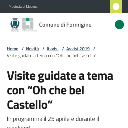
Vai al contenuto
Vai alla navigazione
Vai al footer
Provincia di Modena
Comune
Comune di Formigine
di
Formigine
Home
/
Novità
/
Avvisi
/
Avvisi 2019
/
Visite guidate a tema con “Oh che bel Castello”
Amministrazione
Visite guidate a tema
Salta al contenuto
Novità
Menu selezionato
con “Oh che bel
Servizi
Castello”
Vivere
Formigine
In programma il 25 aprile e durante il 
weekend