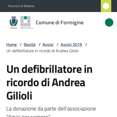
Vai al contenuto
Vai alla navigazione
Vai al footer
Provincia di Modena
Comune
Comune di Formigine
di
Formigine
Home
/
Novità
/
Avvisi
/
Avvisi 2019
/
Un defibrillatore in ricordo di Andrea Gilioli
Amministrazione
Un defibrillatore in
Salta al contenuto
Novità
Menu selezionato
ricordo di Andrea
Servizi
Gilioli
Vivere
Formigine
La donazione da parte dell'associazione 
"Amici per sempre"