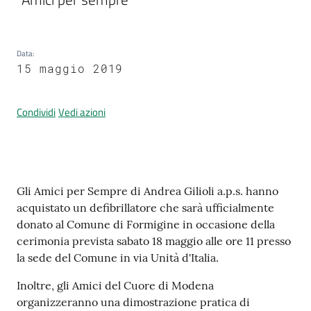
Data
:
Prenotazione
15 maggio 2019
appuntamenti
A
Condividi
Vedi azioni
l
l
e
r
Contenuto
Gli Amici per Sempre di Andrea Gilioli a.p.s. hanno
t
acquistato un defibrillatore che sarà ufficialmente
a
donato al Comune di Formigine in occasione della
M
cerimonia prevista sabato 18 maggio alle ore 11 presso
e
la sede del Comune in via Unità d'Italia.
t
e
Inoltre, gli Amici del Cuore di Modena
o
organizzeranno una dimostrazione pratica di