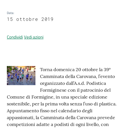
Data
:
15 ottobre 2019
Prenotazione
appuntamenti
Condividi
Vedi azioni
A
l
l
e
Contenuto
Torna domenica 20 ottobre la 39°
r
Camminata della Carovana, l’evento
t
organizzato dall’A.s.d. Podistica
a
Formiginese con il patrocinio del
M
Comune di Formigine, in una speciale edizione
e
sostenibile, per la prima volta senza l’uso di plastica.
t
Appuntamento fisso nel calendario degli
e
appassionati, la Camminata della Carovana prevede
o
competizioni adatte a podisti di ogni livello, con