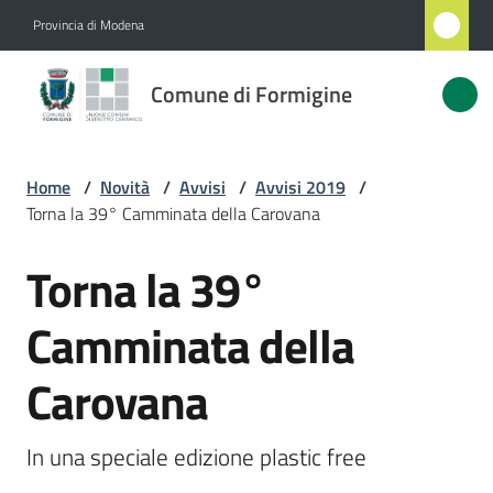
Vai al contenuto
Vai alla navigazione
Vai al footer
Provincia di Modena
Comune
Comune di Formigine
di
Formigine
Home
/
Novità
/
Avvisi
/
Avvisi 2019
/
Torna la 39° Camminata della Carovana
Amministrazione
Torna la 39°
Salta al contenuto
Novità
Menu selezionato
Camminata della
Servizi
Carovana
Vivere
Formigine
In una speciale edizione plastic free