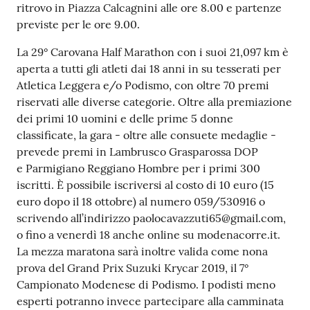
ritrovo in Piazza Calcagnini alle ore 8.00 e partenze
Tutti
previste per le ore 9.00.
gli
La 29° Carovana Half Marathon con i suoi 21,097 km è
argomenti...
aperta a tutti gli atleti dai 18 anni in su tesserati per
Atletica Leggera e/o Podismo, con oltre 70 premi
riservati alle diverse categorie. Oltre alla premiazione
Seguici
dei primi 10 uomini e delle prime 5 donne
su
classificate, la gara - oltre alle consuete medaglie -
prevede premi in Lambrusco Grasparossa DOP
e Parmigiano Reggiano Hombre per i primi 300
iscritti. È possibile iscriversi al costo di 10 euro (15
euro dopo il 18 ottobre) al numero 059/530916 o
scrivendo all’indirizzo paolocavazzuti65@gmail.com,
o fino a venerdì 18 anche online su modenacorre.it.
La mezza maratona sarà inoltre valida come nona
prova del Grand Prix Suzuki Krycar 2019, il 7°
Campionato Modenese di Podismo. I podisti meno
esperti potranno invece partecipare alla camminata