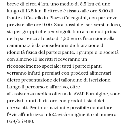
breve di circa 4 km, uno medio di 8.5 km ed uno
Tutti
lungo di 13.5 km. Il ritrovo è fissato alle ore 8.00 di
gli
fronte al Castello in Piazza Calcagnini, con partenze
argomenti...
previste alle ore 9.00. Sarà possibile iscriversi in loco,
sia per gruppi che per singoli, fino a 5 minuti prima
della partenza al costo di 1,50 euro: l’iscrizione alla
camminata è da considerarsi dichiarazione di
Seguici
idoneità fisica del partecipante. I gruppi e le società
su
con almeno 10 iscritti riceveranno un
riconoscimento speciale: tutti i partecipanti
verranno infatti premiati con prodotti alimentari
dietro presentazione del talloncino di iscrizione.
Lungo il percorso e all’arrivo, oltre
all’assistenza medica offerta da AVAP Formigine, sono
previsti punti di ristoro con prodotti sia dolci
che salati. Per informazioni è possibile contattare
l’Avis all’indirizzo info@avisformigine.it o al numero
059/557480.