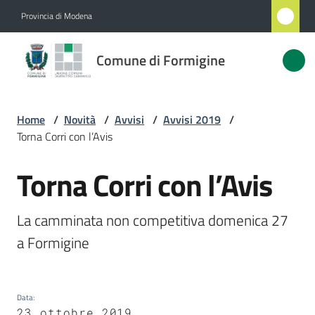
Vai al contenuto
Vai alla navigazione
Vai al footer
Provincia di Modena
Comune
Comune di Formigine
di
Formigine
Home
/
Novità
/
Avvisi
/
Avvisi 2019
/
Torna Corri con l’Avis
Amministrazione
Torna Corri con l’Avis
Salta al contenuto
Novità
Menu selezionato
La camminata non competitiva domenica 27 
Servizi
a Formigine
Vivere
Formigine
Data
:
23 ottobre 2019