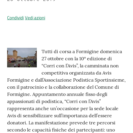
Condividi
Vedi azioni
Prenotazione
appuntamenti
A
Contenuto
Tutti di corsa a Formigine domenica
l
27 ottobre con la 10° edizione di
l
“Corri con l’Avis”, la camminata non
e
competitiva organizzata da Avis
r
Formigine e dall’Associazione Podistica Sportinsieme,
t
con il patrocinio e la collaborazione del Comune di
a
Formigine. Appuntamento annuale fisso degli
M
appassionati di podistica, “Corri con l’Avis”
e
rappresenta anche un’occasione per la sede locale
t
Avis di sensibilizzare sull’importanza dell’essere
e
donatori. La manifestazione prevede tre percorsi
o
secondo le capacità fisiche dei partecipanti: uno