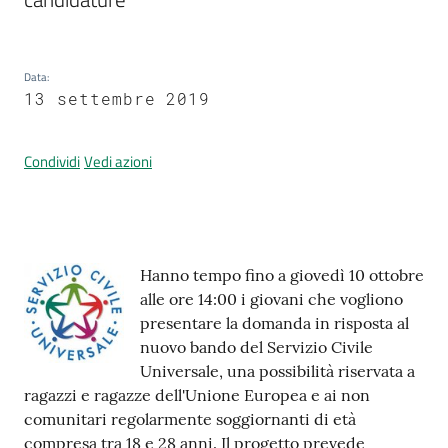
Data
:
Prenotazione
13 settembre 2019
appuntamenti
A
Condividi
Vedi azioni
l
l
e
r
Contenuto
Hanno tempo fino a giovedì 10 ottobre
t
alle ore 14:00 i giovani che vogliono
a
presentare la domanda in risposta al
M
nuovo bando del Servizio Civile
e
Universale, una possibilità riservata a
t
ragazzi e ragazze dell'Unione Europea e ai non
e
comunitari regolarmente soggiornanti di età
o
compresa tra 18 e 28 anni. Il progetto prevede