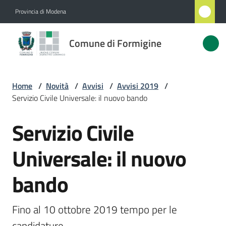
Vai al contenuto
Vai alla navigazione
Vai al footer
Provincia di Modena
Comune
Comune di Formigine
di
Formigine
Home
/
Novità
/
Avvisi
/
Avvisi 2019
/
Servizio Civile Universale: il nuovo bando
Amministrazione
Servizio Civile
Salta al contenuto
Novità
Menu selezionato
Universale: il nuovo
Servizi
bando
Menu selezionato
Vivere
Formigine
Fino al 10 ottobre 2019 tempo per le 
candidature