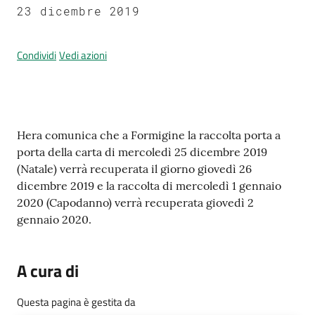
23 dicembre 2019
Condividi
Vedi azioni
Prenotazione
appuntamenti
A
l
Contenuto
Hera comunica che a Formigine la raccolta porta a
l
porta della carta di mercoledì 25 dicembre 2019
e
(Natale) verrà recuperata il giorno giovedì 26
r
dicembre 2019 e la raccolta di mercoledì 1 gennaio
t
2020 (Capodanno) verrà recuperata giovedì 2
a
gennaio 2020.
M
e
t
A cura di
e
o
Questa pagina è gestita da