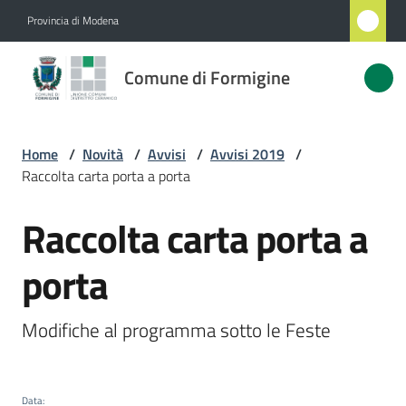
Vai al contenuto
Vai alla navigazione
Vai al footer
Provincia di Modena
Comune
Comune di Formigine
di
Formigine
Home
/
Novità
/
Avvisi
/
Avvisi 2019
/
Raccolta carta porta a porta
Amministrazione
Raccolta carta porta a
Salta al contenuto
Novità
Menu selezionato
porta
Servizi
Modifiche al programma sotto le Feste
Vivere
Formigine
Data
: