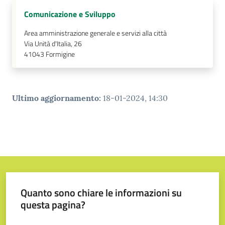
Comunicazione e Sviluppo
Tutti
gli
Area amministrazione generale e servizi alla città
argomenti...
Via Unità d'Italia, 26
41043
Formigine
Seguici
su
Ultimo aggiornamento
:
18-01-2024, 14:30
Quanto sono chiare le informazioni su
questa pagina?
Valuta da 1 a 5 stelle