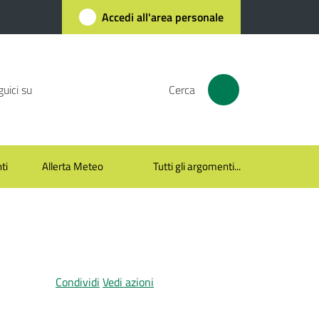
Accedi all'area personale
uici su
Cerca
ti
Allerta Meteo
Tutti gli argomenti...
Condividi
Vedi azioni