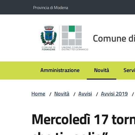
Vai al contenuto
Vai alla navigazione
Vai al footer
Provincia di Modena
Comune di
Amministrazione
Novità
Servi
Menu selezionato
Home
Novità
Avvisi
Avvisi 2019
/
/
/
/
Salta al contenuto
Mercoledì 17 torn