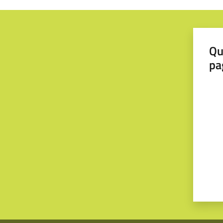
Qu
pa
Valut