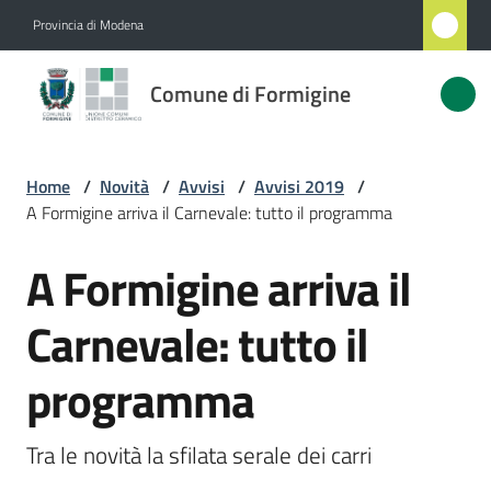
Vai al contenuto
Vai alla navigazione
Vai al footer
Provincia di Modena
Comune
Comune di Formigine
di
Formigine
Home
/
Novità
/
Avvisi
/
Avvisi 2019
/
A Formigine arriva il Carnevale: tutto il programma
Amministrazione
A Formigine arriva il
Salta al contenuto
Novità
Menu selezionato
Carnevale: tutto il
Servizi
programma
Vivere
Formigine
Tra le novità la sfilata serale dei carri