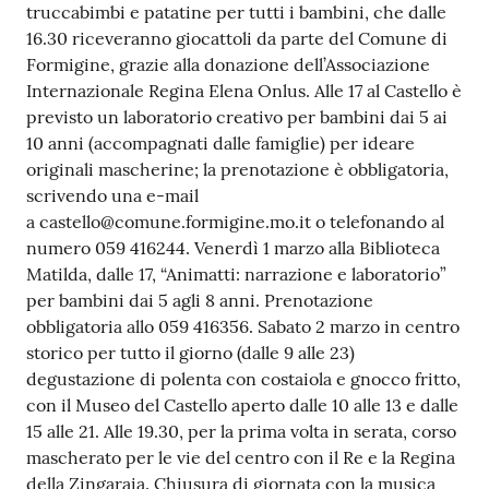
truccabimbi e patatine per tutti i bambini, che dalle
Tutti
16.30 riceveranno giocattoli da parte del Comune di
gli
Formigine, grazie alla donazione dell’Associazione
argomenti...
Internazionale Regina Elena Onlus. Alle 17 al Castello è
previsto un laboratorio creativo per bambini dai 5 ai
10 anni (accompagnati dalle famiglie) per ideare
originali mascherine; la prenotazione è obbligatoria,
Seguici
scrivendo una e-mail
su
a castello@comune.formigine.mo.it o telefonando al
numero 059 416244. Venerdì 1 marzo alla Biblioteca
Matilda, dalle 17, “Animatti: narrazione e laboratorio”
per bambini dai 5 agli 8 anni. Prenotazione
obbligatoria allo 059 416356. Sabato 2 marzo in centro
storico per tutto il giorno (dalle 9 alle 23)
degustazione di polenta con costaiola e gnocco fritto,
con il Museo del Castello aperto dalle 10 alle 13 e dalle
15 alle 21. Alle 19.30, per la prima volta in serata, corso
mascherato per le vie del centro con il Re e la Regina
della Zingaraia. Chiusura di giornata con la musica