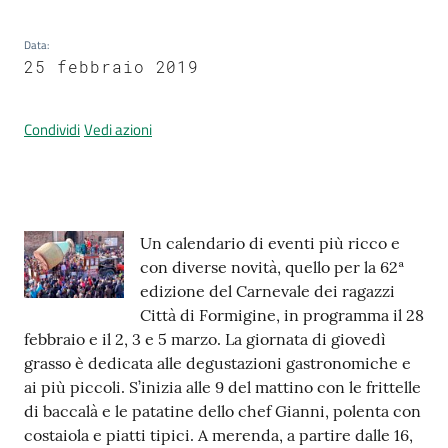
Data
:
25 febbraio 2019
Prenotazione
appuntamenti
Condividi
Vedi azioni
A
l
l
e
Contenuto
Un calendario di eventi più ricco e
r
con diverse novità, quello per la 62ª
t
edizione del Carnevale dei ragazzi
a
Città di Formigine, in programma il 28
M
febbraio e il 2, 3 e 5 marzo. La giornata di giovedì
e
grasso è dedicata alle degustazioni gastronomiche e
t
ai più piccoli. S’inizia alle 9 del mattino con le frittelle
e
di baccalà e le patatine dello chef Gianni, polenta con
o
costaiola e piatti tipici. A merenda, a partire dalle 16,